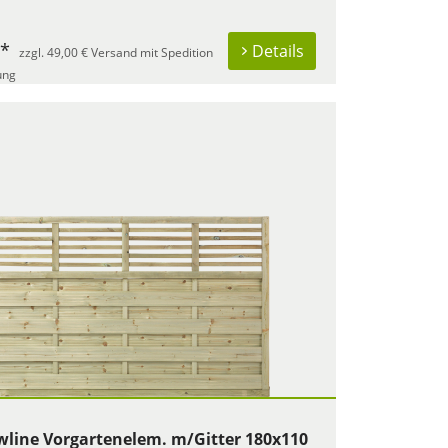
 *
Details
zzgl. 49,00 € Versand mit Spedition
ung
wline Vorgartenelem. m/Gitter 180x110