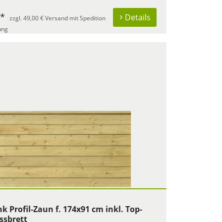
 *
Details
zzgl. 49,00 € Versand mit Spedition
ung
nk Profil-Zaun f. 174x91 cm inkl. Top-
ssbrett