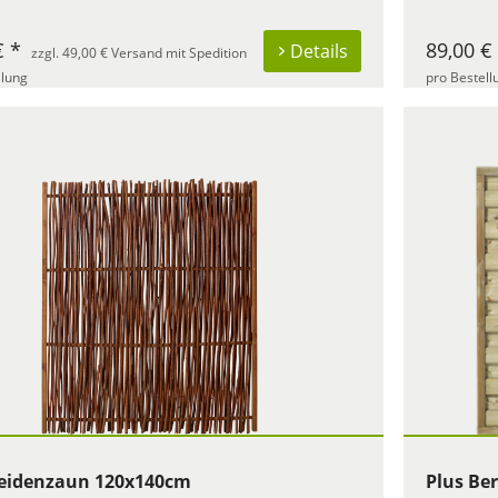
€ *
89,00 €
Details
zzgl. 49,00 € Versand mit Spedition
llung
pro Bestell
eidenzaun 120x140cm
Plus Be