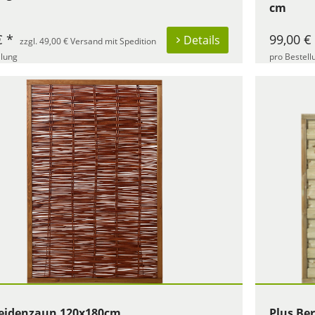
cm
€ *
99,00 €
Details
zzgl. 49,00 € Versand mit Spedition
llung
pro Bestell
eidenzaun 120x180cm
Plus Be