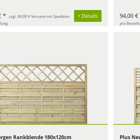
€ *
94,00 €
Details
zzgl. 49,00 € Versand mit Spedition
llung
pro Bestell
ergen Rankblende 180x120cm
Plus Ne