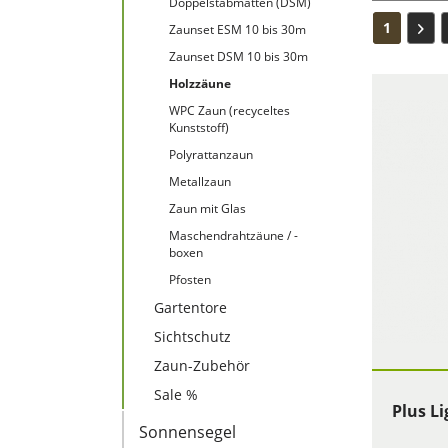
Doppelstabmatten (DSM)
1
Zaunset ESM 10 bis 30m
Zaunset DSM 10 bis 30m
Holzzäune
WPC Zaun (recyceltes
Kunststoff)
Polyrattanzaun
Metallzaun
Zaun mit Glas
Maschendrahtzäune / -
boxen
Pfosten
Gartentore
Sichtschutz
Zaun-Zubehör
Sale %
Plus L
Sonnensegel