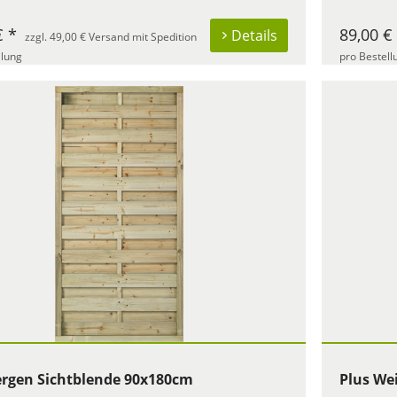
€ *
89,00 €
Details
zzgl. 49,00 € Versand mit Spedition
llung
pro Bestell
ergen Sichtblende 90x180cm
Plus We