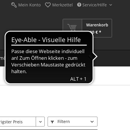
Mein Konto
Merkzettel
Service/Hilfe
Warenkorb
0,00 € *
möbel
Schirme
Dekoration
Sale %
Filtern