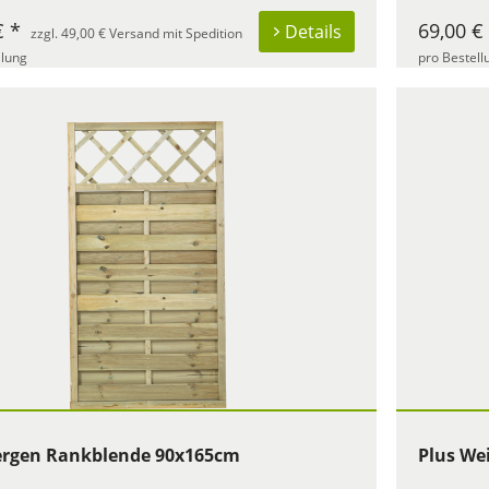
€ *
69,00 €
Details
zzgl. 49,00 € Versand mit Spedition
llung
pro Bestell
ergen Rankblende 90x165cm
Plus We