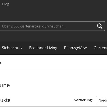
Blog
Sichtschutz
Eco Inner Living
Pflanzgefäße
Garten
e
äune
dukte
Sortierung: