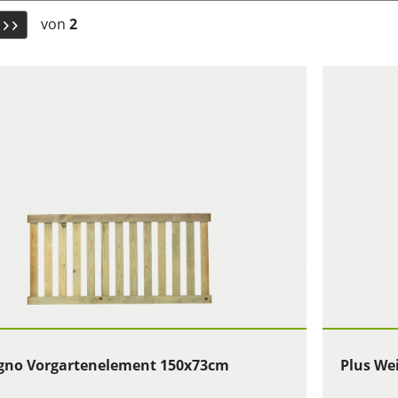
von
2
igno Vorgartenelement 150x73cm
Plus We