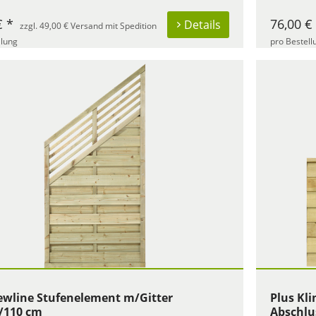
€ *
76,00 €
Details
zzgl. 49,00 € Versand mit Spedition
llung
pro Bestell
ewline Stufenelement m/Gitter
Plus Kli
/110 cm
Abschlu