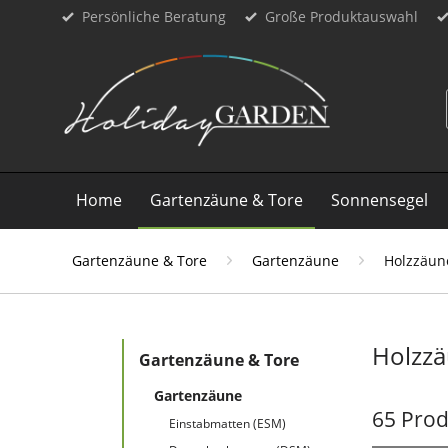
Persönliche Beratung
Große Produktauswahl
Home
Gartenzäune & Tore
Sonnensegel
Gartenzäune & Tore
Gartenzäune
Holzzäun
Holzz
Gartenzäune & Tore
Gartenzäune
65 Pro
Einstabmatten (ESM)