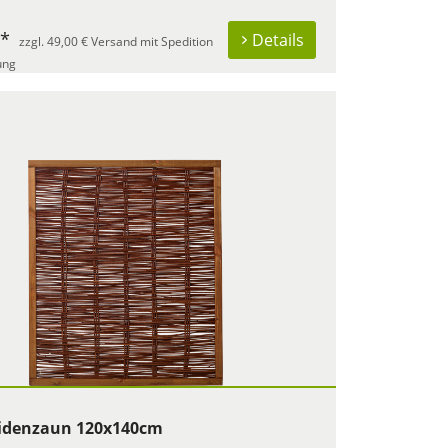
 *
Details
zzgl. 49,00 € Versand mit Spedition
ung
idenzaun 120x140cm