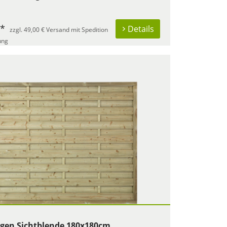
 *
Details
zzgl. 49,00 € Versand mit Spedition
ung
rgen Sichtblende 180x180cm