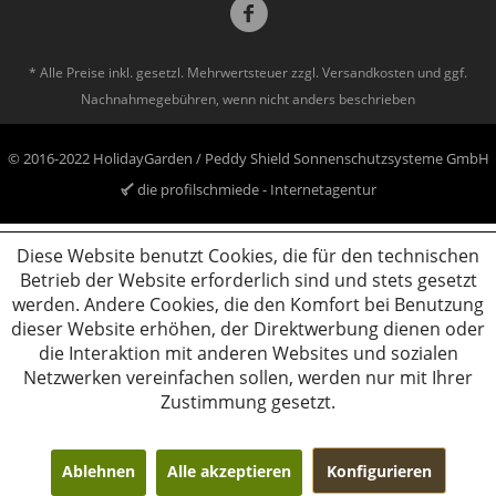
* Alle Preise inkl. gesetzl. Mehrwertsteuer zzgl.
Versandkosten
und ggf.
Nachnahmegebühren, wenn nicht anders beschrieben
© 2016-2022 HolidayGarden / Peddy Shield Sonnenschutzsysteme GmbH
die profilschmiede - Internetagentur
Diese Website benutzt Cookies, die für den technischen
Betrieb der Website erforderlich sind und stets gesetzt
werden. Andere Cookies, die den Komfort bei Benutzung
dieser Website erhöhen, der Direktwerbung dienen oder
die Interaktion mit anderen Websites und sozialen
Netzwerken vereinfachen sollen, werden nur mit Ihrer
Zustimmung gesetzt.
Ablehnen
Alle akzeptieren
Konfigurieren