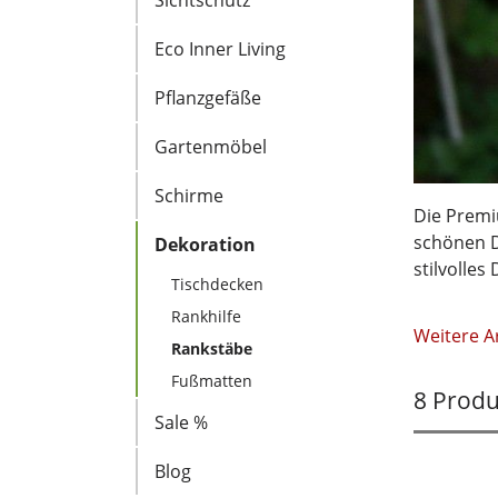
Sichtschutz
Eco Inner Living
Pflanzgefäße
Gartenmöbel
Schirme
Die Premi
schönen D
Dekoration
stilvolle
Tischdecken
Rankhilfe
Weitere Ar
Rankstäbe
Fußmatten
8 Produ
Sale %
Blog