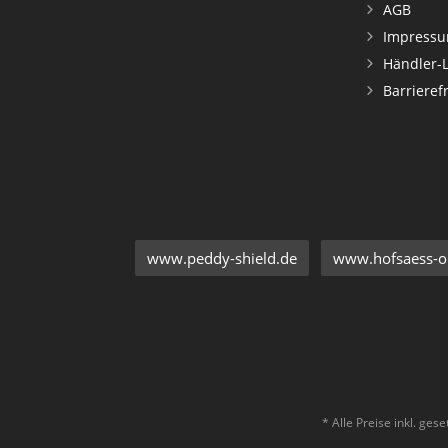
AGB
Impress
Händler-
Barrieref
www.peddy-shield.de
www.hofsaess-on
* Alle Preise inkl. ges