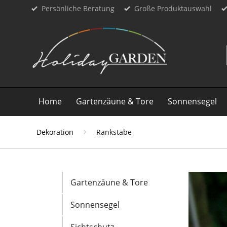
Persönliche Beratung
Große Produktauswahl
Home
Gartenzäune & Tore
Sonnensegel
Dekoration
Rankstäbe
Gartenzäune & Tore
Sonnensegel