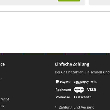
ice
Einfache Zahlung
Bei uns bezahlen Sie schnell und
er
srecht
utz
Zahlung und Versand