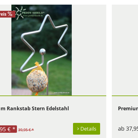
reis
m Rankstab Stern Edelstahl
Premium
ab 37,9
95 € *
Details
39,95 € *