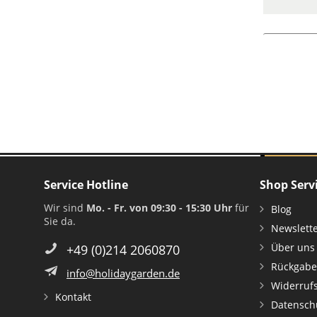
Service Hotline
Shop Serv
Wir sind
Mo. - Fr. von 09:30 - 15:30 Uhr
für
Blog
Sie da.
Newslett
Über uns
+49 (0)214 2060870
Rückgabe
info@holidaygarden.de
Widerruf
Kontakt
Datensch