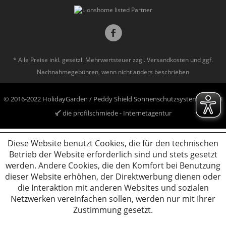
* Alle Preise inkl. gesetzl. Mehrwertsteuer zzgl.
Versandkosten
und ggf.
Nachnahmegebühren, wenn nicht anders beschrieben
© 2016-2022 HolidayGarden / Peddy Shield Sonnenschutzsysteme GmbH
die profilschmiede - Internetagentur
Diese Website benutzt Cookies, die für den technischen
Betrieb der Website erforderlich sind und stets gesetzt
werden. Andere Cookies, die den Komfort bei Benutzung
dieser Website erhöhen, der Direktwerbung dienen oder
die Interaktion mit anderen Websites und sozialen
Netzwerken vereinfachen sollen, werden nur mit Ihrer
Zustimmung gesetzt.