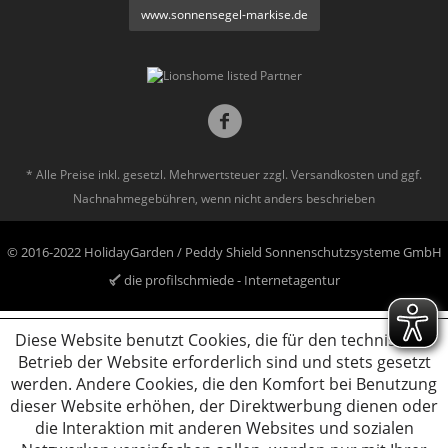
www.sonnensegel-markise.de
* Alle Preise inkl. gesetzl. Mehrwertsteuer zzgl.
Versandkosten
und ggf.
Nachnahmegebühren, wenn nicht anders beschrieben
© 2016-2022 HolidayGarden / Peddy Shield Sonnenschutzsysteme GmbH
die profilschmiede - Internetagentur
Diese Website benutzt Cookies, die für den technischen
Betrieb der Website erforderlich sind und stets gesetzt
werden. Andere Cookies, die den Komfort bei Benutzung
dieser Website erhöhen, der Direktwerbung dienen oder
die Interaktion mit anderen Websites und sozialen