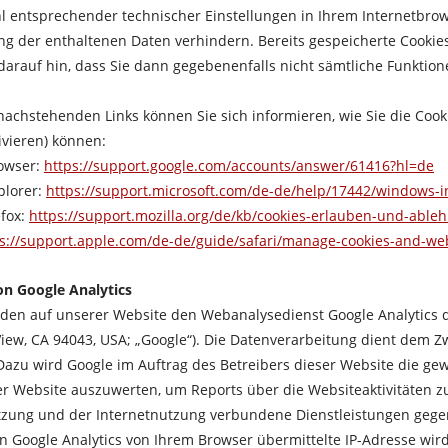
l entsprechender technischer Einstellungen in Ihrem Internetbro
ng der enthaltenen Daten verhindern. Bereits gespeicherte Cookie
 darauf hin, dass Sie dann gegebenenfalls nicht sämtliche Funktio
achstehenden Links können Sie sich informieren, wie Sie die Cook
ivieren) können:
owser:
https://support.google.com/accounts/answer/61416?hl=de
plorer:
https://support.microsoft.com/de-de/help/17442/windows-i
efox:
https://support.mozilla.org/de/kb/cookies-erlauben-und-able
s://support.apple.com/de-de/guide/safari/manage-cookies-and-we
n Google Analytics
den auf unserer Website den Webanalysedienst Google Analytics d
iew, CA 94043, USA; „Google“). Die Datenverarbeitung dient dem Z
Dazu wird Google im Auftrag des Betreibers dieser Website die g
r Website auszuwerten, um Reports über die Websiteaktivitäten 
zung und der Internetnutzung verbundene Dienstleistungen gege
 Google Analytics von Ihrem Browser übermittelte IP-Adresse wir