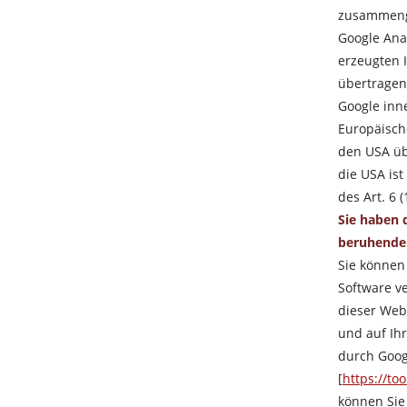
zusammeng
Google Ana
erzeugten 
übertragen 
Google inn
Europäisch
den USA üb
die USA is
des Art. 6 
Sie haben d
beruhenden
Sie können
Software ve
dieser Web
und auf Ih
durch Goog
[
https://to
können Sie