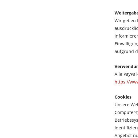
Weitergabe
Wir geben 
ausdrückli
informieren
Einwilligu
aufgrund d
Verwendun
Alle PayPal
https://ww
Cookies
Unsere Web
Computersy
Betriebssys
Identifizi
Angebot nu