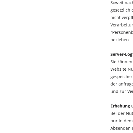
Soweit nac
gesetzlich 
nicht verpf
Verarbeitu
"Personenbe
beziehen.
Server-Logf
Sie können
Website Nut
gespeicher
der anfrag
und zur Ve
Erhebung u
Bei der Nu
nur in dem
Absenden Ih