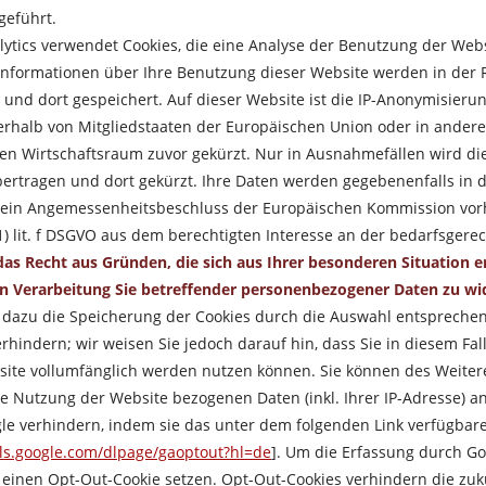
eführt.
lytics verwendet Cookies, die eine Analyse der Benutzung der Webs
Informationen über Ihre Benutzung dieser Website werden in der 
und dort gespeichert. Auf dieser Website ist die IP-Anonymisierung
erhalb von Mitgliedstaaten der Europäischen Union oder in ande
en Wirtschaftsraum zuvor gekürzt. Nur in Ausnahmefällen wird die 
ertragen und dort gekürzt. Ihre Daten werden gegebenenfalls in d
t ein Angemessenheitsbeschluss der Europäischen Kommission vorh
(1) lit. f DSGVO aus dem berechtigten Interesse an der bedarfsgere
as Recht aus Gründen, die sich aus Ihrer besonderen Situation erg
 Verarbeitung Sie betreffender personenbezogener Daten zu wi
 dazu die Speicherung der Cookies durch die Auswahl entsprechen
rhindern; wir weisen Sie jedoch darauf hin, dass Sie in diesem Fa
site vollumfänglich werden nutzen können. Sie können des Weiter
re Nutzung der Website bezogenen Daten (inkl. Ihrer IP-Adresse) a
le verhindern, indem sie das unter dem folgenden Link verfügbare
ols.google.com/dlpage/gaoptout?hl=de
].
Um die Erfassung durch Goo
 einen Opt-Out-Cookie setzen. Opt-Out-Cookies verhindern die zuk