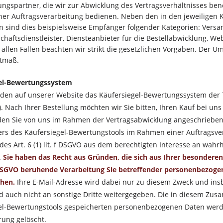
ungspartner, die wir zur Abwicklung des Vertragsverhältnisses ben
er Auftragsverarbeitung bedienen. Neben den in den jeweiligen 
 sind dies beispielsweise Empfänger folgender Kategorien: Versand
haftsdienstleister, Diensteanbieter für die Bestellabwicklung, We
 allen Fällen beachten wir strikt die gesetzlichen Vorgaben. Der 
tmaß.
gel-Bewertungssystem
den auf unserer Website das Käufersiegel-Bewertungssystem der 
). Nach Ihrer Bestellung möchten wir Sie bitten, Ihren Kauf bei 
en Sie von uns im Rahmen der Vertragsabwicklung angeschrieben,
ers des Käufersiegel-Bewertungstools im Rahmen einer Auftragsver
des Art. 6 (1) lit. f DSGVO aus dem berechtigten Interesse an wah
.
Sie haben das Recht aus Gründen, die sich aus Ihrer besonderen 
 f DSGVO beruhende Verarbeitung Sie betreffender personenbezoge
hen.
Ihre E-Mail-Adresse wird dabei nur zu diesem Zweck und in
d auch nicht an sonstige Dritte weitergegeben. Die in diesem Z
el-Bewertungstools gespeicherten personenbezogenen Daten werd
rung gelöscht.