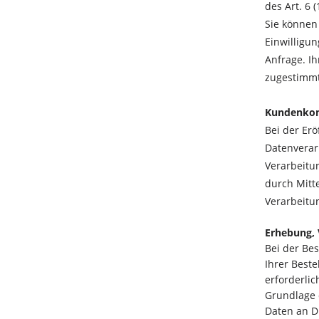
des Art. 6 (
Sie können
Einwilligun
Anfrage. I
zugestimm
Kundenko
Bei der Er
Datenverar
Verarbeitun
durch Mitt
Verarbeitu
Erhebung, 
Bei der Be
Ihrer Beste
erforderlic
Grundlage d
Daten an Dr