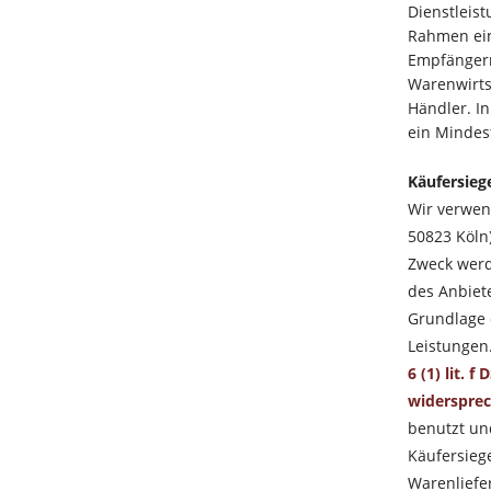
Dienstleist
Rahmen ein
Empfängern
Warenwirtsc
Händler. In
ein Mindes
Käufersie
Wir verwen
50823 Köln
Zweck werd
des Anbiet
Grundlage 
Leistungen
6 (1) lit.
widersprec
benutzt un
Käufersieg
Warenliefe