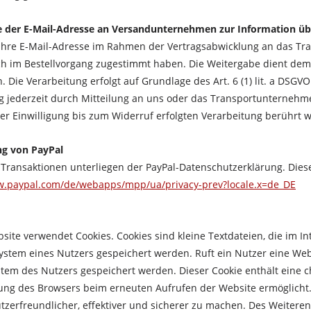
 der E-Mail-Adresse an Versandunternehmen zur Information üb
Ihre E-Mail-Adresse im Rahmen der Vertragsabwicklung an das Tr
ch im Bestellvorgang zugestimmt haben. Die Weitergabe dient dem 
. Die Verarbeitung erfolgt auf Grundlage des Art. 6 (1) lit. a DSGVO
ng jederzeit durch Mitteilung an uns oder das Transportunternehm
er Einwilligung bis zum Widerruf erfolgten Verarbeitung berührt w
g von PayPal
-Transaktionen unterliegen der PayPal-Datenschutzerklärung. Diese
w.paypal.com/de/webapps/mpp/ua/privacy-prev?locale.x=de_DE
site verwendet Cookies. Cookies sind kleine Textdateien, die im 
stem eines Nutzers gespeichert werden. Ruft ein Nutzer eine Webs
tem des Nutzers gespeichert werden. Dieser Cookie enthält eine ch
erung des Browsers beim erneuten Aufrufen der Website ermöglicht
tzerfreundlicher, effektiver und sicherer zu machen. Des Weitere