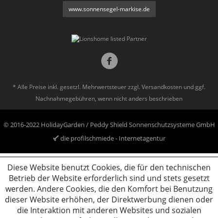
www.sonnensegel-markise.de
* Alle Preise inkl. gesetzl. Mehrwertsteuer zzgl.
Versandkosten
und ggf.
Nachnahmegebühren, wenn nicht anders beschrieben
© 2016-2022 HolidayGarden / Peddy Shield Sonnenschutzsysteme GmbH
die profilschmiede - Internetagentur
Diese Website benutzt Cookies, die für den technischen
Betrieb der Website erforderlich sind und stets gesetzt
werden. Andere Cookies, die den Komfort bei Benutzung
dieser Website erhöhen, der Direktwerbung dienen oder
die Interaktion mit anderen Websites und sozialen