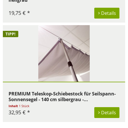
hellgrau
19,75 € *
Details
TIPP!
PREMIUM Teleskop-Schiebestock für Seilspann-
Sonnensegel - 140 cm silbergrau -...
Inhalt
1 Stück
32,95 € *
Details