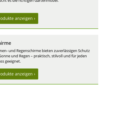
ucht es die richtigen Gartenmöbel.
rodukte
anzeigen ›
hirme
nen- und Regenschirme bieten zuverlässigen Schutz
Sonne und Regen – praktisch, stilvoll und für jeden
ss geeignet.
rodukte
anzeigen ›