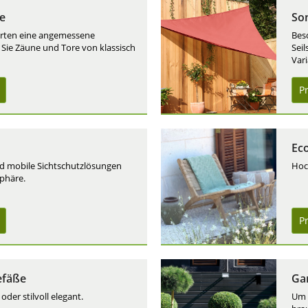
e
So
arten eine angemessene
Bes
 Sie Zäune und Tore von klassisch
Sei
Var
P
Eco
d mobile Sichtschutzlösungen
Hoc
sphäre.
P
efäße
Ga
er stilvoll elegant.
Um 