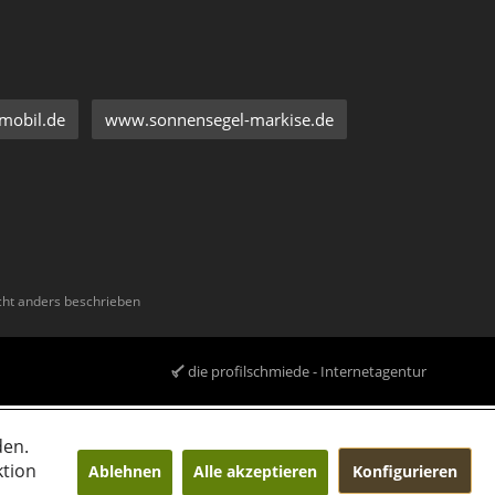
mobil.de
www.sonnensegel-markise.de
ht anders beschrieben
die profilschmiede - Internetagentur
den.
ktion
Ablehnen
Alle akzeptieren
Konfigurieren