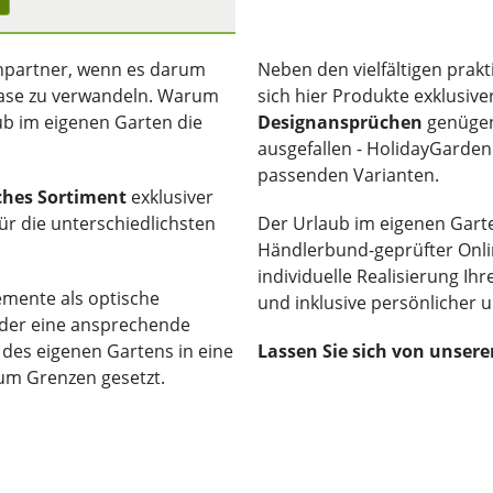
hpartner, wenn es darum
Neben den vielfältigen pra
loase zu verwandeln. Warum
sich hier Produkte exklusive
ub im eigenen Garten die
Designansprüchen
genügen
ausgefallen - HolidayGarden 
passenden Varianten.
ches Sortiment
exklusiver
ür die unterschiedlichsten
Der Urlaub im eigenen Gart
Händlerbund-geprüfter Onli
individuelle Realisierung I
emente als optische
und inklusive persönlicher
der eine ansprechende
 des eigenen Gartens in eine
Lassen Sie sich von unser
um Grenzen gesetzt.