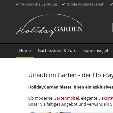
Persönliche Beratung
Große Produktauswahl
Home
Gartenzäune & Tore
Sonnensegel
Urlaub im Garten - der Holid
HolidayGarden bietet Ihnen ein exklusive
Ob moderne
Gartenmöbel
, elegante
Dekora
unser vielfältiges Angebot und verwandeln Si