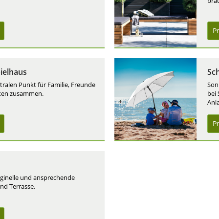
bra
P
ielhaus
Sc
ntralen Punkt für Familie, Freunde
Son
rten zusammen.
bei 
Anla
P
riginelle und ansprechende
nd Terrasse.