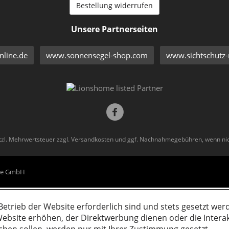
Bestellung widerrufen
Unsere Partnerseiten
line.de
www.sonnensegel-shop.com
www.sichtschutz-
etzl. Mehrwertsteuer zzgl.
Versandkosten
und ggf. Nachnahmegebühren, wenn nic
eme GmbH
Betrieb der Website erforderlich sind und stets gesetzt wer
ebsite erhöhen, der Direktwerbung dienen oder die Intera