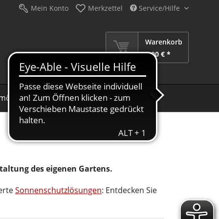
Mein Konto
Merkzettel
Service/Hilfe
Warenkorb
0,00 € *
möbel
Schirme
Dekoration
Sale %
taltung des eigenen Gartens.
erte
Sonnenschutzlösungen
: Entdecken Sie