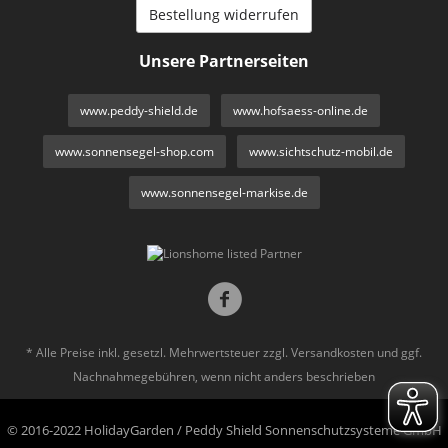
Bestellung widerrufen
Unsere Partnerseiten
www.peddy-shield.de
www.hofsaess-online.de
www.sonnensegel-shop.com
www.sichtschutz-mobil.de
www.sonnensegel-markise.de
* Alle Preise inkl. gesetzl. Mehrwertsteuer zzgl.
Versandkosten
und ggf.
Nachnahmegebühren, wenn nicht anders beschrieben
© 2016-2022 HolidayGarden / Peddy Shield Sonnenschutzsysteme GmbH