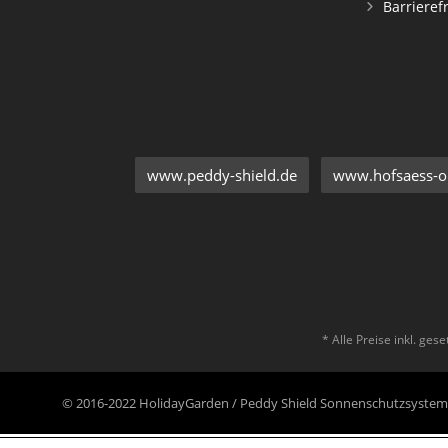
Barrieref
www.peddy-shield.de
www.hofsaess-on
* Alle Preise inkl. ges
© 2016-2022 HolidayGarden / Peddy Shield Sonnenschutzsyst