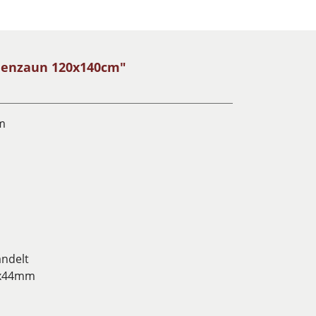
denzaun 120x140cm"
m
andelt
5x44mm