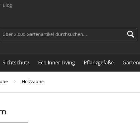
Blog
Sichtschutz
Eco Inner Living
Pflanzgefäße
Garten
äune
Holzzäune
cm