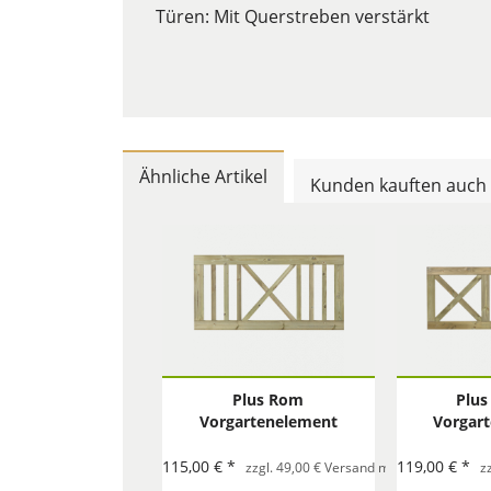
Türen: Mit Querstreben verstärkt
Ähnliche Artikel
Kunden kauften auch
Plus Rom
Plus
Vorgartenelement
Vorgar
150x75 cm
180
115,00 € *
119,00 € *
zzgl. 49,00 € Versand mit Spedition pro 
z