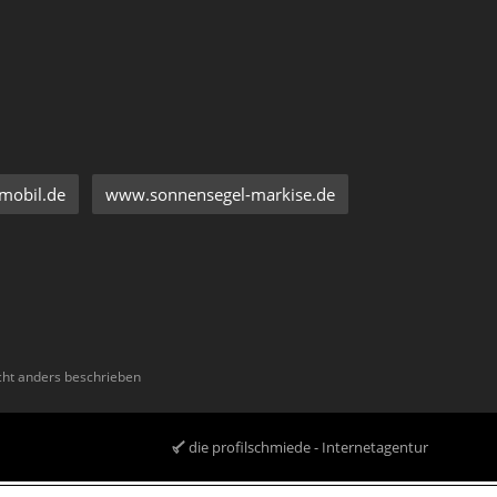
mobil.de
www.sonnensegel-markise.de
ht anders beschrieben
die profilschmiede - Internetagentur