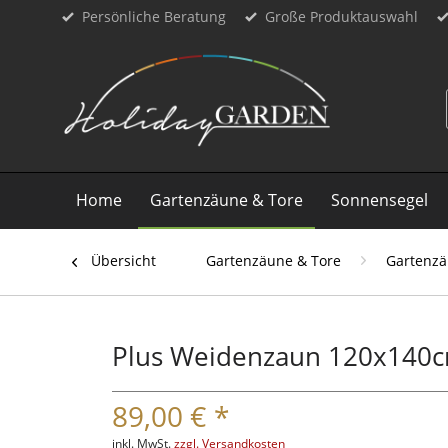
Persönliche Beratung
Große Produktauswahl
Home
Gartenzäune & Tore
Sonnensegel
Übersicht
Gartenzäune & Tore
Gartenz
Plus Weidenzaun 120x140
89,00 € *
inkl. MwSt.
zzgl. Versandkosten