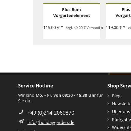
Plus Rom
Plus
Vorgartenelement
Vorgar
150x75 cm
180
115,00 € *
119,00 € *
zzgl. 49,00 € Versand mit Spedition pro 
z
Service Hotline
Shop Serv
Wir sind
Mo. - Fr. von 09:30 - 15:30 Uhr
für
Blog
Sie da.
Newslett
Über uns
+49 (0)214 2060870
Rückgabe
info@holidaygarden.de
Widerruf