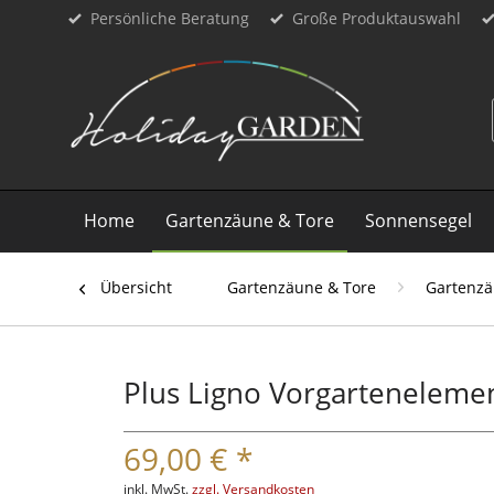
Persönliche Beratung
Große Produktauswahl
Home
Gartenzäune & Tore
Sonnensegel
Übersicht
Gartenzäune & Tore
Gartenz
Plus Ligno Vorgartenelem
69,00 € *
inkl. MwSt.
zzgl. Versandkosten