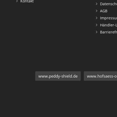
Kontakt
Datensch
AGB
Impress
Händler-
Barrieref
www.peddy-shield.de
www.hofsaess-on