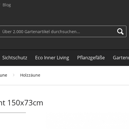
Blog
Sichtschutz
Eco Inner Living
Pflanzgefäße
Garten
äune
Holzzäune
ent 150x73cm