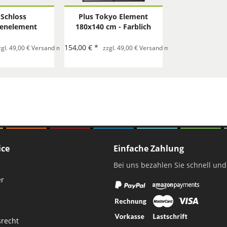
 Schloss
Plus Tokyo Element
tenelement
180x140 cm - Farblich
x75 cm
behandelt schwarz
154,00 € *
Bestellung
zgl. 49,00 € Versand mit Spedition pro Bestellung
zzgl. 49,00 € Versand mit Spedition pro Best
ice
Einfache Zahlung
Bei uns bezahlen Sie schnell und
er
srecht