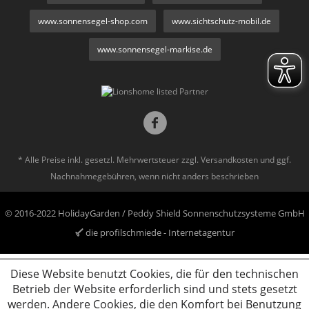
www.sonnensegel-shop.com
www.sichtschutz-mobil.de
www.sonnensegel-markise.de
* Alle Preise inkl. gesetzl. Mehrwertsteuer zzgl.
Versandkosten
und ggf.
Nachnahmegebühren, wenn nicht anders beschrieben
© 2016-2022 HolidayGarden / Peddy Shield Sonnenschutzsysteme GmbH
die profilschmiede - Internetagentur
Diese Website benutzt Cookies, die für den technischen
Betrieb der Website erforderlich sind und stets gesetzt
werden. Andere Cookies, die den Komfort bei Benutzung