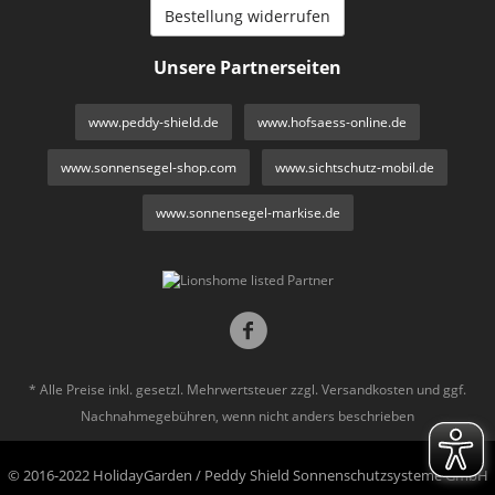
Bestellung widerrufen
Unsere Partnerseiten
www.peddy-shield.de
www.hofsaess-online.de
www.sonnensegel-shop.com
www.sichtschutz-mobil.de
www.sonnensegel-markise.de
* Alle Preise inkl. gesetzl. Mehrwertsteuer zzgl.
Versandkosten
und ggf.
Nachnahmegebühren, wenn nicht anders beschrieben
© 2016-2022 HolidayGarden / Peddy Shield Sonnenschutzsysteme GmbH