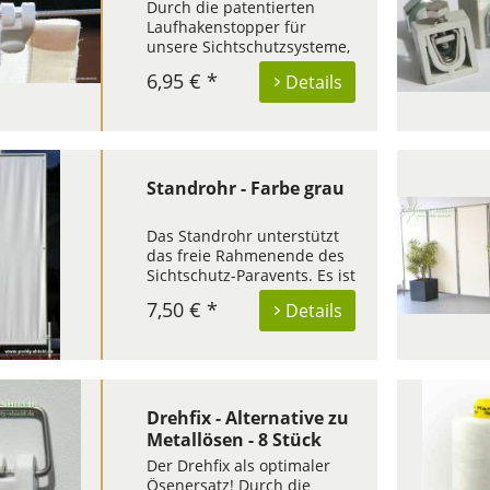
Durch die patentierten
Laufhakenstopper für
unsere Sichtschutzsysteme,
können Sie den Grad der
6,95 € *
Details
Beschattung sowohl im
Innen- als auch im
Außenbereich selbstständig
bestimmen. Zudem
verhindern die Stopper ein
Verwehen und damit ein...
Standrohr - Farbe grau
Das Standrohr unterstützt
das freie Rahmenende des
Sichtschutz-Paravents. Es ist
bereits bei jedem 1er und
7,50 € *
Details
3er Paravent im
Lieferumfang enthalten und
kann hier als Ersatz- oder
Ergänzungsteil bestellt
werden. Dieser Artikel in
schicker...
Drehfix - Alternative zu
Metallösen - 8 Stück
Der Drehfix als optimaler
Ösenersatz! Durch die