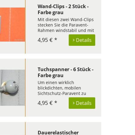
mm im...
Wand-Clips - 2 Stück -
Farbe grau
Mit diesen zwei Wand-Clips
stecken Sie die Paravent-
Rahmen windstabil und mit
einer effektiven
4,95 € *
Details
Kippsicherung an der Wand
fest. Dennoch ist der
Sichtschutz um 180°
drehbar. Sie können ihn
ganz schnell und einfach
zusammengefaltet an die...
Tuchspanner - 6 Stück -
Farbe grau
Um einen wirklich
blickdichten, mobilen
Sichtschutz-Paravent zu
erhalten, sind in jedem
4,95 € *
Details
Paravent-Set elastische
Tuchspanner enthalten.
Jede Bespannung eines
Rahmenelements besitzt
pro Seite in der Mitte vom
Randsaum je eine kleine...
Dauerelastischer