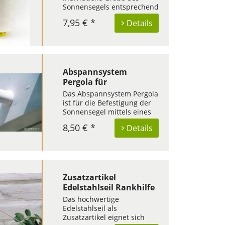
Sonnensegels entsprechend
Ihrem Verwendungszweck?
7,95 € *
Details
Bestellen Sie unsere
Standardgrößen und
passen Sie sich Ihren
individuellen Sonnenschutz
an. Verwenden Sie zur
Änderung das spezielle
Abspannsystem
Polyester...
Pergola für
Sonnensegel in
Das Abspannsystem Pergola
Seilspanntechnik - 1
ist für die Befestigung der
Stück
Sonnensegel mittels eines
Edelstahlseils zwischen
8,50 € *
Details
zwei Flächen geeignet. Das
Abspannsystem ist in allen
Bausätzen Pergola
enthalten und kann hier als
Ersatz- oder Einzelteil
bestellt...
Zusatzartikel
Edelstahlseil Rankhilfe
6 m
Das hochwertige
Edelstahlseil als
Zusatzartikel eignet sich