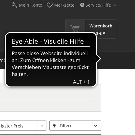
Mein Konto
Merkzettel
Service/Hilfe
Warenkorb
0,00 € *
möbel
Schirme
Dekoration
Sale %
Filtern