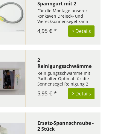
Spanngurt mit 2
Karabinerhaken
Für die Montage unserer
konkaven Dreieck- und
Vierecksonnensegel kann
der elastische Spanngurt
4,95 € *
Details
mit Karabinerhaken für eine
Fläche von ca. 5-20 m²
optimal verwendet werden.
Die Segel sollten unter
Dauerspannung stehen und
mit elastischen...
2
Reinigungsschwämme
Reinigungsschwämme mit
Padhalter Optimal für die
Sonnensegel Reinigung 2
Stück Zubehör für den
5,95 € *
Details
"Reiniger & Fleckentferner"
Ersatz-Spannschraube -
2 Stück