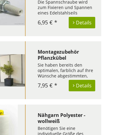
Die Spannschraube wird
zum Fixieren und Spannen
eines Edelstahlseils
benötigt. Sie ist in allen
6,95 € *
Details
Bausätzen enthalten. Im
Kopf der Spannschraube
werden ein Spannbügel
sowie eine Vierkantmutter
eingelegt. Die
Spannschraube besteht
Montagezubehör
aus...
Pflanzkübel
Sie haben bereits den
optimalen, farblich auf Ihre
Wünsche abgestimmten,
Pflanzkübel erworben und
7,95 € *
Details
möchten diesen in
Kombination mit dem
Sichtschutz Paravent
nutzen? Dann ist dieses
Montagezubehör das
richtige Produkt, um Ihren
Nähgarn Polyester -
Balkon,...
wollweiß
Benötigen Sie eine
individuelle Größe des