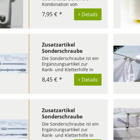
Kombination von
Speziallaufhaken zum
7,95 € *
Details
Festschrauben am
Sonnensegel und den
Trapezringen zum
Aufhängen, ersparen Sie
sich den Lärm und die
Verletzungsgefahr beim
Zusatzartikel
mühsamen Einschlagen
Sonderschraube
von...
M6x140 mm - Edelstahl
Die Sonderschraube ist ein
Ergänzungsartikel zur
Rank- und Kletterhilfe in
Seilspanntechnik. Die
8,45 € *
Details
Sonderschraube M6 x140
mm ist eine verlängerte
Schraube und speziell für
eine Rankhilfe in
Seilspanntechnik auf
Wänden mit
Zusatzartikel
Wärmedämmung oder...
Sonderschraube
M6x190 mm - Edelstahl
Die Sonderschraube ist ein
Ergänzungsartikel zur
Rank- und Kletterhilfe in