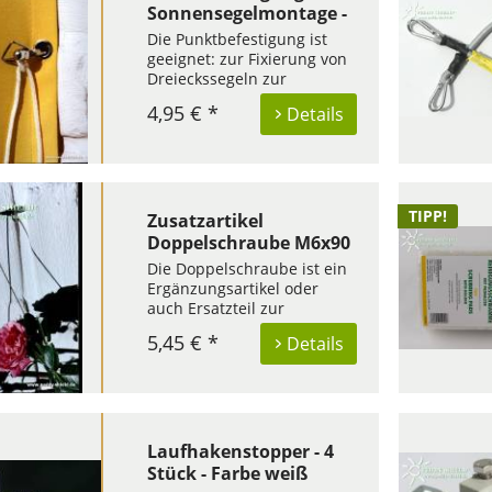
bei Fußplatten,...
Sonnensegelmontage -
Edelstahl
Die Punktbefestigung ist
geeignet: zur Fixierung von
Dreieckssegeln zur
wandseitigen Befestigung
4,95 € *
Details
von Senkrecht-
Sonnensegeln zur
Umlenkung oder
Unterstützung eines weit
gespannten Edelstahlseils
TIPP!
Darüber hinaus kann der
Zusatzartikel
Trapezring zum...
Doppelschraube M6x90
mm - Edelstahl
Die Doppelschraube ist ein
Ergänzungsartikel oder
auch Ersatzteil zur
Rank- und Kletterhilfe in
5,45 € *
Details
Seilspanntechnik.Die
Doppelschraube M6 x 90
mm ist am oberen Ende
geschlitzt. Hier wird ein
Edelstahlseil eingelegt und
zwischen den...
Laufhakenstopper - 4
Stück - Farbe weiß