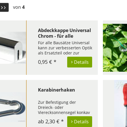
von
4
Abdeckkappe Universal
Chrom - für alle
Universal Bausätze
Für alle Bausätze Universal
kann zur verbesserten Optik
als Ersatzteil oder zur
Ergänzung die Abdeckkappe
0,95 € *
Details
versehen mit einer
Chromschicht bestellt
werden. Damit können die
im Paket enthaltenen
grauen Abdeckkappen
ersetzt werden. Das...
Karabinerhaken
Zur Befestigung der
Dreieck- oder
Vierecksonnensegel konkav
dienen unsere speziellen
ab 2,30 € *
Details
Karabinerhaken aus