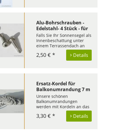
unauffällig und
verschönern damit die
Optik der Sonnensegel. Zur
Befestigung der Laufhaken
dienen kleine
Alu-Bohrschrauben -
Edelstahlschrauben. Die...
Edelstahl- 4 Stück - für
Montagebausätze an
Falls Sie Ihr Sonnensegel als
Aluminiumbleche
Innenbeschattung unter
einem Terrassendach an
eine Konstruktion aus
2,50 € *
Details
Aluminium montieren
möchten, dann benötigen
Sie spezielle
Bohrschrauben. Diese
erhalten Sie hier als
Zubehör. Das
Ersatz-Kordel für
Aluminiumblech einer...
Balkonumrandung 7 m
Unsere schönen
Balkonumrandungen
werden mit Kordeln an das
Geländer angebracht. Die
3,30 € *
Details
benötigten Kordeln sind
bereits in jedem
Komplettpaket der