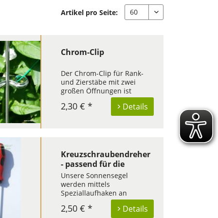
Artikel pro Seite:
Chrom-Clip
Der Chrom-Clip für Rank-
und Zierstäbe mit zwei
großen Öffnungen ist
geeignet zum Hochbinden
2,30 € *
Details
von Stauden, zur Befestigen
von Schmuckelementen bei
Gartenfesten oder Gestalten
des Gartens mit
Lichterketten. Kombiniert
mit den Rank- und...
Kreuzschraubendreher
- passend für die
Laufhakenmontage
Unsere Sonnensegel
werden mittels
Speziallaufhaken an
Edelstahlseile montiert.
2,50 € *
Details
Diese sind klein sowie