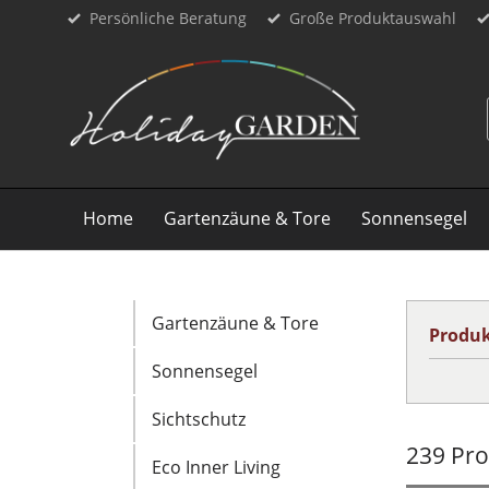
Persönliche Beratung
Große Produktauswahl
Home
Gartenzäune & Tore
Sonnensegel
Gartenzäune & Tore
Produk
Sonnensegel
Sichtschutz
239 Pr
Eco Inner Living