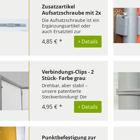
wie der Clematis nutzen,
Zusatzartikel
indem Sie größere...
Aufsatzschraube mit 2x
metrischem Gewinde
Die Aufsatzschraube ist ein
M6x90 mm
Ergänzungsartikel oder
auch Ersatzteil zur
Rank- und Kletterhilfe in
4,85 € *
Details
Seilspanntechnik. Die
Aufsatzschraube M6 x 90
mm ist am oberen Ende
geschlitzt. Hier wird ein
Edelstahlseil eingelegt und
zwischen den...
Verbindungs-Clips - 2
Stück- Farbe grau
Drehbar, aber stabil –
unsere patentierte
Steckverbindung! Die
Verbindungs-Clips sind in
4,95 € *
Details
jedem Paravent-Set
passend zur Ausführung
enthalten. Sie verbinden
Rahmenelemente
untereinander oder mit
einem Senkrecht-Rohr, das
Punktbefestigung zur