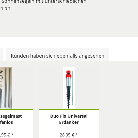
Sonnensegeln mit unterschiedlichen
n an.
Kunden haben sich ebenfalls angesehen
segelmast
Duo Fix Universal
fenlos
Erdanker
stellbar aus
änge ca. 250
,95 € *
28,95 € *