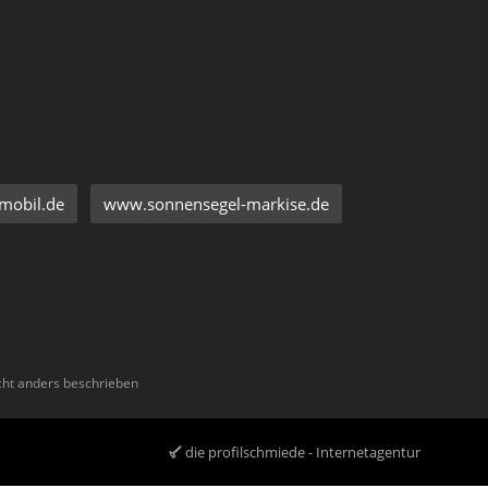
mobil.de
www.sonnensegel-markise.de
ht anders beschrieben
die profilschmiede - Internetagentur