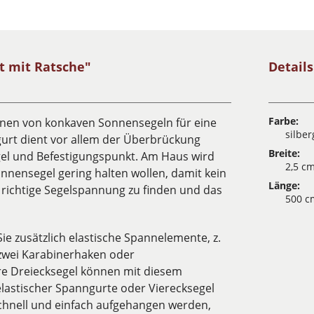
t mit Ratsche"
Detail
Farbe:
nnen von konkaven Sonnensegeln für eine
silbe
gurt dient vor allem der Überbrückung
Breite:
el und Befestigungspunkt. Am Haus wird
2,5 c
ensegel gering halten wollen, damit kein
Länge:
e richtige Segelspannung zu finden und das
500 c
ie zusätzlich elastische Spannelemente, z.
 zwei Karabinerhaken oder
ere Dreiecksegel können mit diesem
lastischer Spanngurte oder Vierecksegel
schnell und einfach aufgehangen werden,