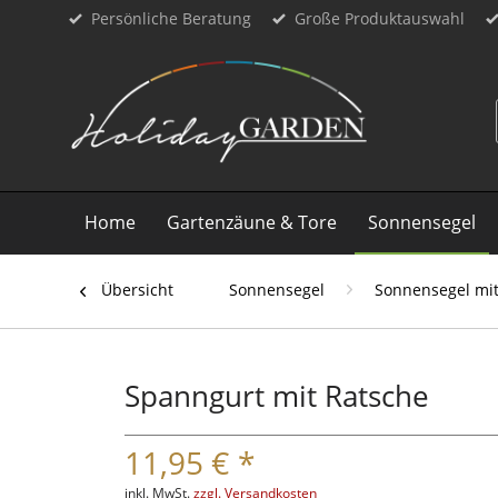
Persönliche Beratung
Große Produktauswahl
Home
Gartenzäune & Tore
Sonnensegel
Übersicht
Sonnensegel
Sonnensegel mi
Spanngurt mit Ratsche
11,95 € *
inkl. MwSt.
zzgl. Versandkosten