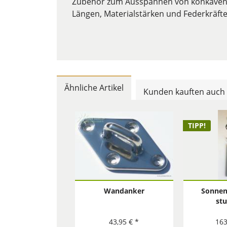
Zubehör zum Ausspannen von konkaven 
Längen, Materialstärken und Federkräfte
Ähnliche Artikel
Kunden kauften auch
TIPP!
Wandanker
Sonnen
stu
höhenver
Stahl L
43,95 € *
163