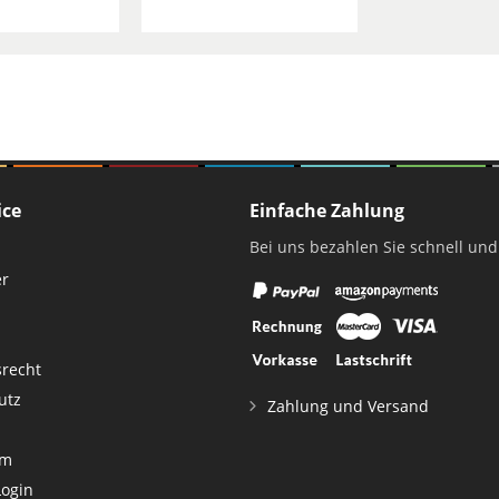
silber
ice
Einfache Zahlung
Bei uns bezahlen Sie schnell und
er
srecht
utz
Zahlung und Versand
um
Login