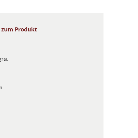
s zum Produkt
rgrau
m
m