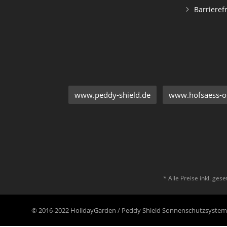
Barrieref
www.peddy-shield.de
www.hofsaess-on
* Alle Preise inkl. ges
© 2016-2022 HolidayGarden / Peddy Shield Sonnenschutzsyst