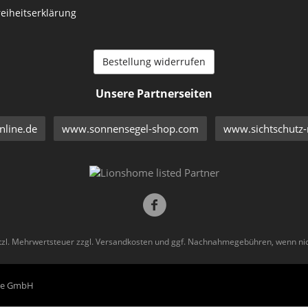
reiheitserklärung
Bestellung widerrufen
Unsere Partnerseiten
line.de
www.sonnensegel-shop.com
www.sichtschutz-
etzl. Mehrwertsteuer zzgl.
Versandkosten
und ggf. Nachnahmegebühren, wenn nic
eme GmbH