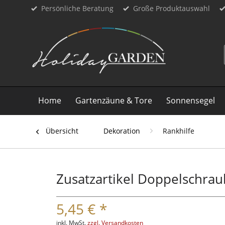
Persönliche Beratung
Große Produktauswahl
Home
Gartenzäune & Tore
Sonnensegel
Übersicht
Dekoration
Rankhilfe
Zusatzartikel Doppelschra
5,45 € *
inkl. MwSt.
zzgl. Versandkosten