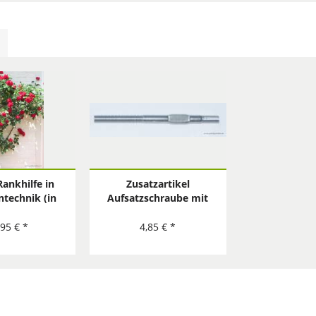
Rankhilfe in
Zusatzartikel
ntechnik (in
Aufsatzschraube mit
eton, Stein) -
2x metrischem
lstahl
Gewinde M6x90 mm
,95 € *
4,85 € *