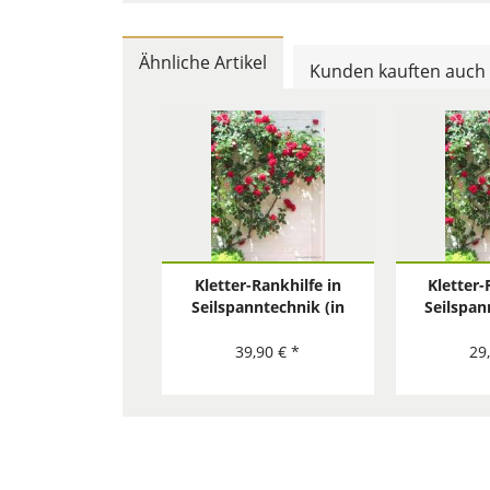
Ähnliche Artikel
Kunden kauften auch
Kletter-Rankhilfe in
Kletter-
Seilspanntechnik (in
Seilspan
Holz, Beton, Stein) -
Metall, B
Edelstahl
Ede
39,90 € *
29