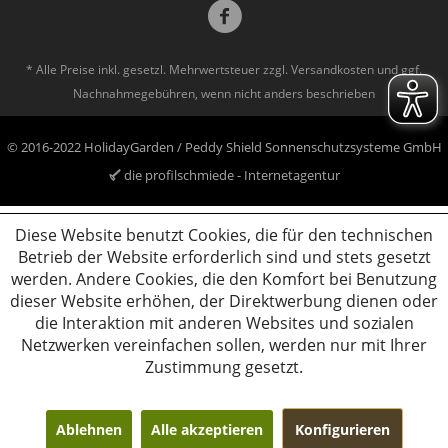
* Alle Preise inkl. gesetzl. Mehrwertsteuer zzgl.
Versandkosten
und ggf.
Nachnahmegebühren, wenn nicht anders beschrieben
© 2016-2022 HolidayGarden / Peddy Shield Sonnenschutzsysteme GmbH
die profilschmiede - Internetagentur
Diese Website benutzt Cookies, die für den technischen
Betrieb der Website erforderlich sind und stets gesetzt
werden. Andere Cookies, die den Komfort bei Benutzung
dieser Website erhöhen, der Direktwerbung dienen oder
die Interaktion mit anderen Websites und sozialen
Netzwerken vereinfachen sollen, werden nur mit Ihrer
Zustimmung gesetzt.
Ablehnen
Alle akzeptieren
Konfigurieren