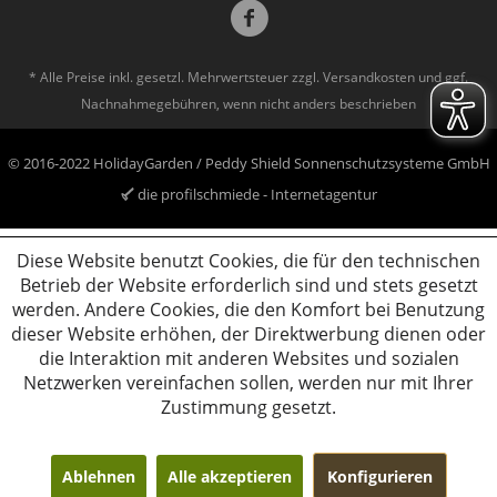
* Alle Preise inkl. gesetzl. Mehrwertsteuer zzgl.
Versandkosten
und ggf.
Nachnahmegebühren, wenn nicht anders beschrieben
© 2016-2022 HolidayGarden / Peddy Shield Sonnenschutzsysteme GmbH
die profilschmiede - Internetagentur
Diese Website benutzt Cookies, die für den technischen
Betrieb der Website erforderlich sind und stets gesetzt
werden. Andere Cookies, die den Komfort bei Benutzung
dieser Website erhöhen, der Direktwerbung dienen oder
die Interaktion mit anderen Websites und sozialen
Netzwerken vereinfachen sollen, werden nur mit Ihrer
Zustimmung gesetzt.
Ablehnen
Alle akzeptieren
Konfigurieren