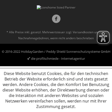
* Alle Preise inkl. gesetzl. Mehrwertsteuer zzgl.
Versandkosten
und ggf.
Nachnahmegebühren, wenn nicht anders beschrieben
© 2016-2022 HolidayGarden / Peddy Shield Sonnenschutzsysteme GmbH
die profilschmiede - Internetagentur
Diese Website benutzt Cookies, die für den technischen
Betrieb der Website erforderlich sind und stets gesetzt
werden. Andere Cookies, die den Komfort bei Benutzung
dieser Website erhöhen, der Direktwerbung dienen oder
die Interaktion mit anderen Websites und sozialen
Netzwerken vereinfachen sollen, werden nur mit Ihrer
Zustimmung gesetzt.