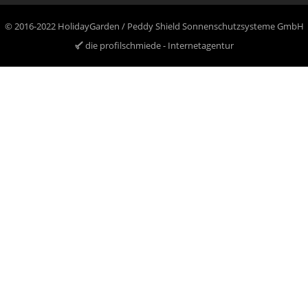
© 2016-2022 HolidayGarden / Peddy Shield Sonnenschutzsysteme GmbH
die profilschmiede - Internetagentur