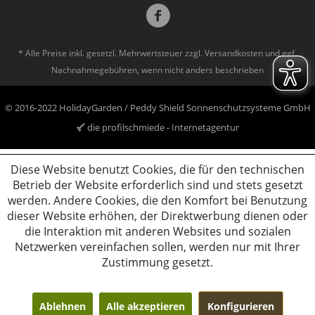
* Alle Preise inkl. gesetzl. Mehrwertsteuer zzgl.
Versandkosten
und ggf.
Nachnahmegebühren, wenn nicht anders beschrieben
© 2016-2022 HolidayGarden / Peddy Shield Sonnenschutzsysteme GmbH
die profilschmiede - Internetagentur
Diese Website benutzt Cookies, die für den technischen
Betrieb der Website erforderlich sind und stets gesetzt
werden. Andere Cookies, die den Komfort bei Benutzung
dieser Website erhöhen, der Direktwerbung dienen oder
die Interaktion mit anderen Websites und sozialen
Netzwerken vereinfachen sollen, werden nur mit Ihrer
Zustimmung gesetzt.
Ablehnen
Alle akzeptieren
Konfigurieren