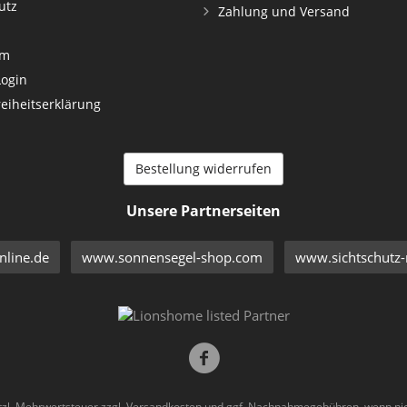
utz
Zahlung und Versand
um
Login
reiheitserklärung
Bestellung widerrufen
Unsere Partnerseiten
line.de
www.sonnensegel-shop.com
www.sichtschutz-
etzl. Mehrwertsteuer zzgl.
Versandkosten
und ggf. Nachnahmegebühren, wenn nic