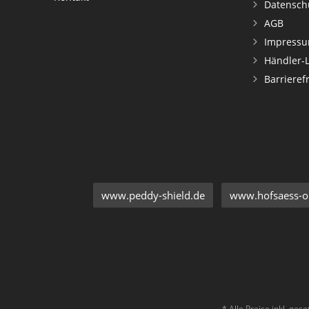
Datensch
AGB
Impress
Händler-
Barrieref
www.peddy-shield.de
www.hofsaess-on
* Alle Preise inkl. ges