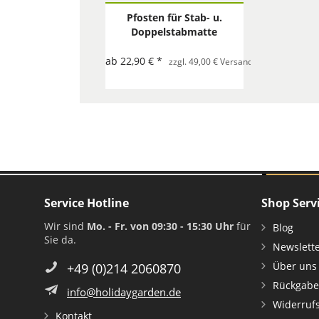
Pfosten für Stab- u.
Doppelstabmatte
anthrazit (RAL 7016)
ab 22,90 € *
zzgl. 49,00 € Versand mit Spedition p
Service Hotline
Shop Serv
Wir sind
Mo. - Fr. von 09:30 - 15:30 Uhr
für
Blog
Sie da.
Newslett
Über uns
+49 (0)214 2060870
Rückgabe
info@holidaygarden.de
Widerruf
Kontakt