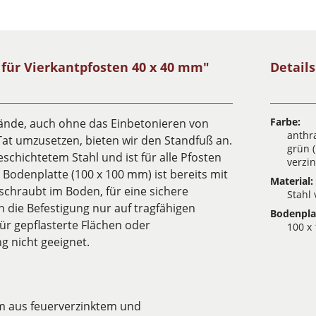
für Vierkantpfosten 40 x 40 mm"
Detail
Farbe:
lände, auch ohne das Einbetonieren von
anthra
Tat umzusetzen, bieten wir den Standfuß an.
grün 
schichtetem Stahl und ist für alle Pfosten
verzin
Bodenplatte (100 x 100 mm) ist bereits mit
Material:
schraubt im Boden, für eine sichere
Stahl 
n die Befestigung nur auf tragfähigen
Bodenpla
ür gepflasterte Flächen oder
100 x
ng nicht geeignet.
mm aus feuerverzinktem und