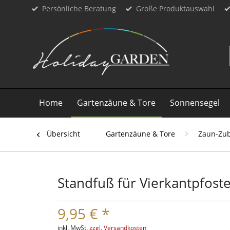
Persönliche Beratung
Große Produktauswahl
Home
Gartenzäune & Tore
Sonnensegel
Übersicht
Gartenzäune & Tore
Zaun-Zu
Standfuß für Vierkantpfost
9,95 € *
inkl. MwSt.
zzgl. Versandkosten