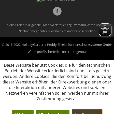
* Alle Preise inkl. gesetzl. Mehrwertsteuer zzgl.
Versandkosten
und ggf.
Nachnahmegebühren, wenn nicht anders beschrieben
© 2016-2022 HolidayGarden / Peddy Shield Sonnenschutzsysteme GmbH
die profilschmiede - Internetagentur
Diese Website benutzt Cookies, die für den technischen
Betrieb der Website erforderlich sind und stets gesetzt
werden. Andere Cookies, die den Komfort bei Benutzung
dieser Website erhöhen, der Direktwerbung dienen oder
die Interaktion mit anderen Websites und sozialen
Netzwerken vereinfachen sollen, werden nur mit Ihrer
Zustimmung gesetzt.