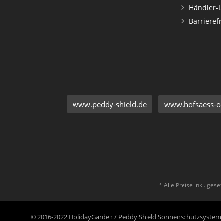
Händler-
Barrieref
www.peddy-shield.de
www.hofsaess-on
* Alle Preise inkl. ges
© 2016-2022 HolidayGarden / Peddy Shield Sonnenschutzsyst