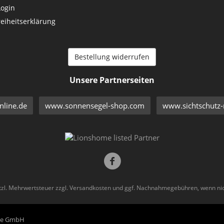
Login
reiheitserklärung
Bestellung widerrufen
Unsere Partnerseiten
line.de
www.sonnensegel-shop.com
www.sichtschutz-
etzl. Mehrwertsteuer zzgl.
Versandkosten
und ggf. Nachnahmegebühren, wenn nic
eme GmbH