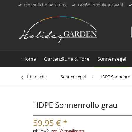
Persönliche Beratung
Große Produktauswahl
Home
Gartenzäune & Tore
Sonnensegel
Übersicht
Sonnensegel
HDPE Sonnenrol
HDPE Sonnenrollo grau
59,95 € *
inkl. MwSt.
zzgl. Versandkosten