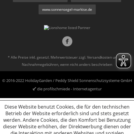
www.sonnensegel-markise.de
* Alle Preise inkl. gesetzl. Mehrwertsteuer zzgl.
Versandkosten
und ggf.
Nachnahmegebühren, wenn nicht anders beschrieben
© 2016-2022 HolidayGarden / Peddy Shield Sonnenschutzsysteme GmbH
die profilschmiede - Internetagentur
Diese Website benutzt Cookies, die für den technischen
Betrieb der Website erforderlich sind und stets gesetzt
werden. Andere Cookies, die den Komfort bei Benutzung
dieser Website erhöhen, der Direktwerbung dienen oder
die Interaktion mit anderen Websites und sozialen