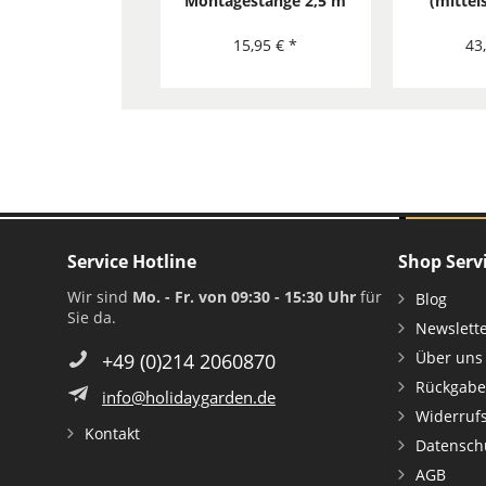
Montagestange 2,5 m
(mittel
für Sonnensegel
Sonnens
konkav
15,95 € *
43
Service Hotline
Shop Serv
Wir sind
Mo. - Fr. von 09:30 - 15:30 Uhr
für
Blog
Sie da.
Newslett
Über uns
+49 (0)214 2060870
Rückgabe
info@holidaygarden.de
Widerruf
Kontakt
Datensch
AGB