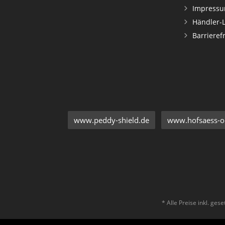
Impress
Händler-
Barrieref
www.peddy-shield.de
www.hofsaess-on
* Alle Preise inkl. ges