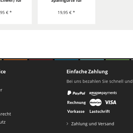
schwer) für
Spanngurte für
egel konkav
Viereck-Sonnensegel
konkav
,95 € *
19,95 € *
ice
Einfache Zahlung
Bei uns bezahlen Sie schnell und
er
srecht
utz
Zahlung und Versand