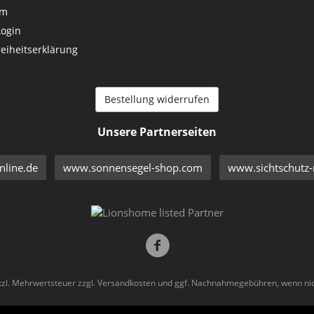
um
Login
reiheitserklärung
Bestellung widerrufen
Unsere Partnerseiten
line.de
www.sonnensegel-shop.com
www.sichtschutz-
etzl. Mehrwertsteuer zzgl.
Versandkosten
und ggf. Nachnahmegebühren, wenn nic