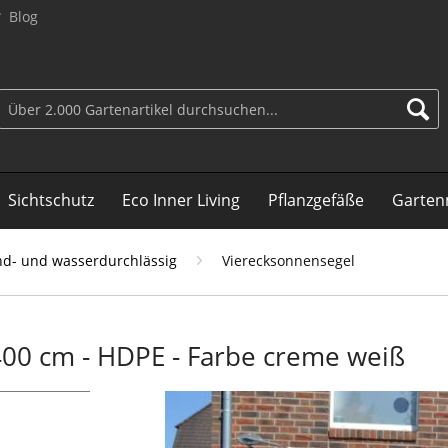
Blog
Sichtschutz
Eco Inner Living
Pflanzgefäße
Garten
d- und wasserdurchlässig
Vierecksonnensegel
400 cm - HDPE - Farbe creme weiß