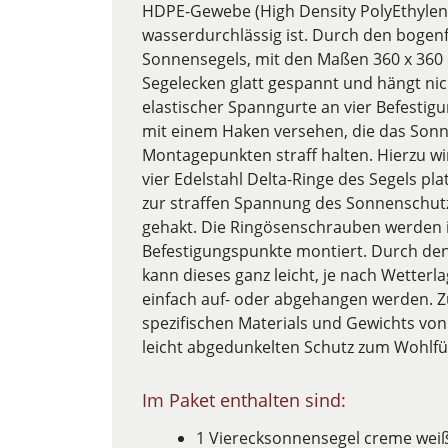
HDPE-Gewebe (High Density PolyEthylen),
wasserdurchlässig ist. Durch den bogen
Sonnensegels, mit den Maßen 360 x 360 c
Segelecken glatt gespannt und hängt nic
elastischer Spanngurte an vier Befestig
mit einem Haken versehen, die das Sonn
Montagepunkten straff halten. Hierzu wi
vier Edelstahl Delta-Ringe des Segels pl
zur straffen Spannung des Sonnenschutz
gehakt. Die Ringösenschrauben werden 
Befestigungspunkte montiert. Durch de
kann dieses ganz leicht, je nach Wetter
einfach auf- oder abgehangen werden. Zu
spezifischen Materials und Gewichts vo
leicht abgedunkelten Schutz zum Wohlf
Im Paket enthalten sind:
1 Vierecksonnensegel creme weiß