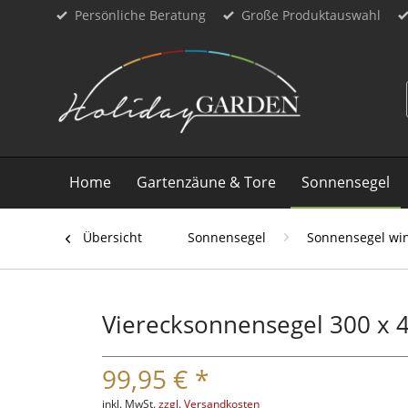
Persönliche Beratung
Große Produktauswahl
Home
Gartenzäune & Tore
Sonnensegel
Übersicht
Sonnensegel
Sonnensegel win
Vierecksonnensegel 300 x 
99,95 € *
inkl. MwSt.
zzgl. Versandkosten