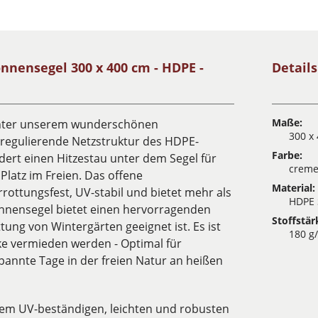
nnensegel 300 x 400 cm - HDPE -
Detail
Maße:
unter unserem wunderschönen
300 x
regulierende Netzstruktur des HDPE-
Farbe:
ert einen Hitzestau unter dem Segel für
crem
atz im Freien. Das offene
Material:
rottungsfest, UV-stabil und bietet mehr als
HDPE 
nnensegel bietet einen hervorragenden
Stoffstär
ung von Wintergärten geeignet ist. Es ist
180 g
e vermieden werden - Optimal für
spannte Tage in der freien Natur an heißen
nem UV-beständigen, leichten und robusten