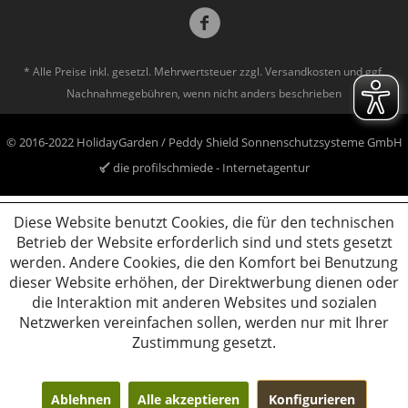
* Alle Preise inkl. gesetzl. Mehrwertsteuer zzgl.
Versandkosten
und ggf.
Nachnahmegebühren, wenn nicht anders beschrieben
© 2016-2022 HolidayGarden / Peddy Shield Sonnenschutzsysteme GmbH
die profilschmiede - Internetagentur
Diese Website benutzt Cookies, die für den technischen
Betrieb der Website erforderlich sind und stets gesetzt
werden. Andere Cookies, die den Komfort bei Benutzung
dieser Website erhöhen, der Direktwerbung dienen oder
die Interaktion mit anderen Websites und sozialen
Netzwerken vereinfachen sollen, werden nur mit Ihrer
Zustimmung gesetzt.
Ablehnen
Alle akzeptieren
Konfigurieren