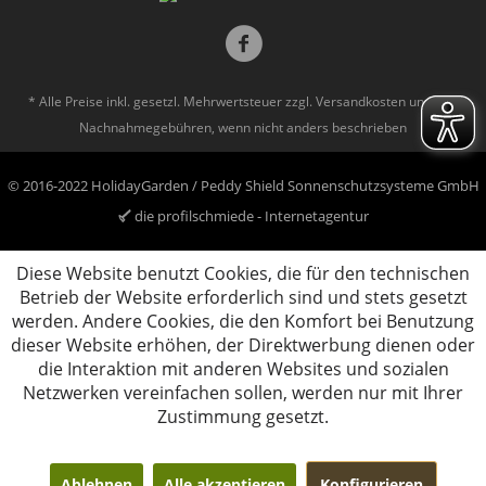
* Alle Preise inkl. gesetzl. Mehrwertsteuer zzgl.
Versandkosten
und ggf.
Nachnahmegebühren, wenn nicht anders beschrieben
© 2016-2022 HolidayGarden / Peddy Shield Sonnenschutzsysteme GmbH
die profilschmiede - Internetagentur
Diese Website benutzt Cookies, die für den technischen
Betrieb der Website erforderlich sind und stets gesetzt
werden. Andere Cookies, die den Komfort bei Benutzung
dieser Website erhöhen, der Direktwerbung dienen oder
die Interaktion mit anderen Websites und sozialen
Netzwerken vereinfachen sollen, werden nur mit Ihrer
Zustimmung gesetzt.
Ablehnen
Alle akzeptieren
Konfigurieren