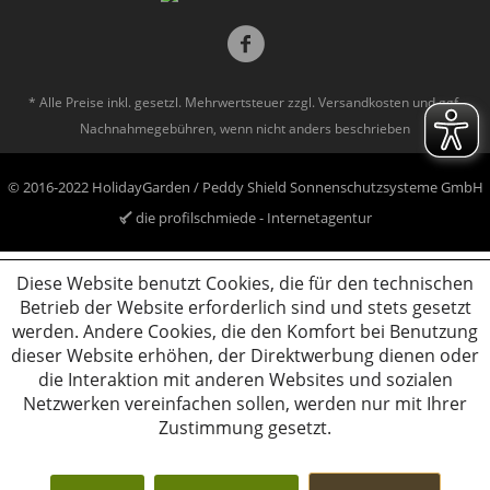
* Alle Preise inkl. gesetzl. Mehrwertsteuer zzgl.
Versandkosten
und ggf.
Nachnahmegebühren, wenn nicht anders beschrieben
© 2016-2022 HolidayGarden / Peddy Shield Sonnenschutzsysteme GmbH
die profilschmiede - Internetagentur
Diese Website benutzt Cookies, die für den technischen
Betrieb der Website erforderlich sind und stets gesetzt
werden. Andere Cookies, die den Komfort bei Benutzung
dieser Website erhöhen, der Direktwerbung dienen oder
die Interaktion mit anderen Websites und sozialen
Netzwerken vereinfachen sollen, werden nur mit Ihrer
Zustimmung gesetzt.