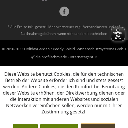
* Alle Preise inkl. gesetzl. Mehrwertsteuer zzgl.
Versandkosten
und ggf.
Nachnahmegebühren, wenn nicht anders beschrieben
© 2016-2022 HolidayGarden / Peddy Shield Sonnenschutzsysteme GmbH
die profilschmiede - Internetagentur
Diese Website benutzt Cookies, die für den technischen
Betrieb der Website erforderlich sind und stets gesetzt
werden. Andere Cookies, die den Komfort bei Benutzung
dieser Website erhöhen, der Direktwerbung dienen oder
die Interaktion mit anderen Websites und sozialen
Netzwerken vereinfachen sollen, werden nur mit Ihrer
Zustimmung gesetzt.