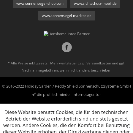
www.sonnensegel-shop.com
www.sichtschutz-mobil.de
www.sonnensegel-markise.de
* Alle Preise inkl. gesetzl. Mehrwertsteuer zzgl.
Versandkosten
und ggf.
Nachnahmegebühren, wenn nicht anders beschrieben
© 2016-2022 HolidayGarden / Peddy Shield Sonnenschutzsysteme GmbH
die profilschmiede - Internetagentur
Diese Website benutzt Cookies, die für den technischen
Betrieb der Website erforderlich sind und stets gesetzt
werden. Andere Cookies, die den Komfort bei Benutzung
dieser Website erhöhen, der Direktwerbung dienen oder