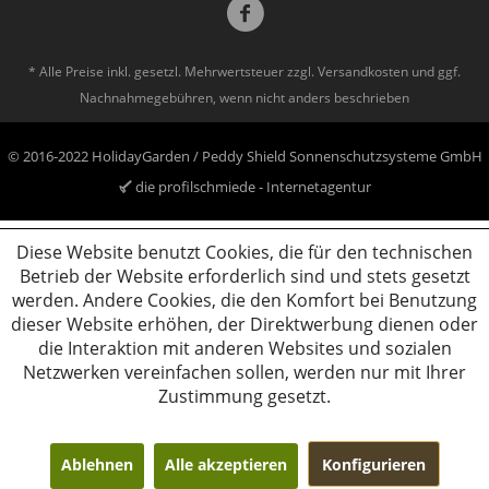
* Alle Preise inkl. gesetzl. Mehrwertsteuer zzgl.
Versandkosten
und ggf.
Nachnahmegebühren, wenn nicht anders beschrieben
© 2016-2022 HolidayGarden / Peddy Shield Sonnenschutzsysteme GmbH
die profilschmiede - Internetagentur
Diese Website benutzt Cookies, die für den technischen
Betrieb der Website erforderlich sind und stets gesetzt
werden. Andere Cookies, die den Komfort bei Benutzung
dieser Website erhöhen, der Direktwerbung dienen oder
die Interaktion mit anderen Websites und sozialen
Netzwerken vereinfachen sollen, werden nur mit Ihrer
Zustimmung gesetzt.
Ablehnen
Alle akzeptieren
Konfigurieren