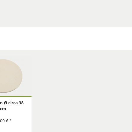
in Ø circa 38
cm
,00 € *