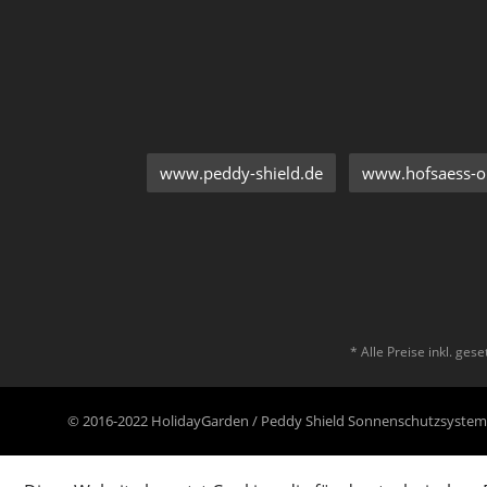
www.peddy-shield.de
www.hofsaess-on
* Alle Preise inkl. ges
© 2016-2022 HolidayGarden / Peddy Shield Sonnenschutzsyst