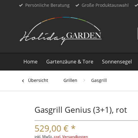
Persönliche Beratung
Große Produktauswahl
Home
Gartenzäune & Tore
Sonnensegel
Übersicht
Grillen
Gasgrill
Gasgrill Genius (3+1), rot
529,00 € *
inkl. MwSt.
zzgl. Versandkosten