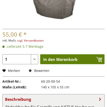
55,00 € *
inkl. MwSt.
zzgl. Versandkosten
Lieferzeit 5-7 Werktage
In den Warenkorb
Merken
Bewerten
Artikel-Nr.:
60-20-00-54
Maße (LxHxB):
140 x 105 x 55 cm
Beschreibung
Abdeckhaube für Gasgrills von JUSTUS Haube aus