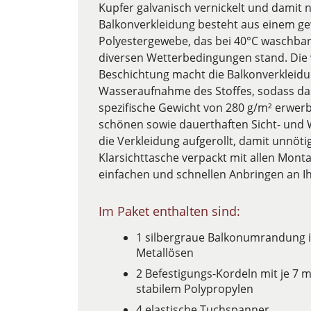
Kupfer galvanisch vernickelt und damit 
Balkonverkleidung besteht aus einem gew
Polyestergewebe, das bei 40°C waschbar 
diversen Wetterbedingungen stand. Di
Beschichtung macht die Balkonverkleidu
Wasseraufnahme des Stoffes, sodass das
spezifische Gewicht von 280 g/m² erwe
schönen sowie dauerthaften Sicht- und 
die Verkleidung aufgerollt, damit unnöti
Klarsichttasche verpackt mit allen Monta
einfachen und schnellen Anbringen an I
Im Paket enthalten sind:
1 silbergraue Balkonumrandung i
Metallösen
2 Befestigungs-Kordeln mit je 7 
stabilem Polypropylen
4 elastische Tuchspanner