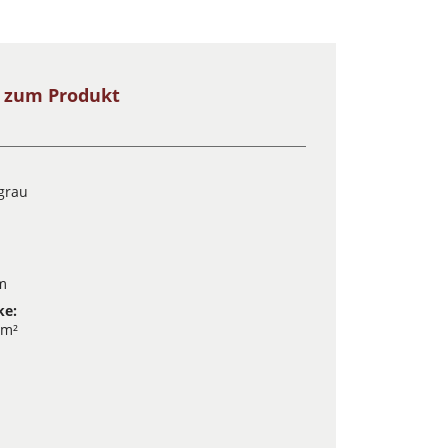
s zum Produkt
rgrau
m
ke:
/m²