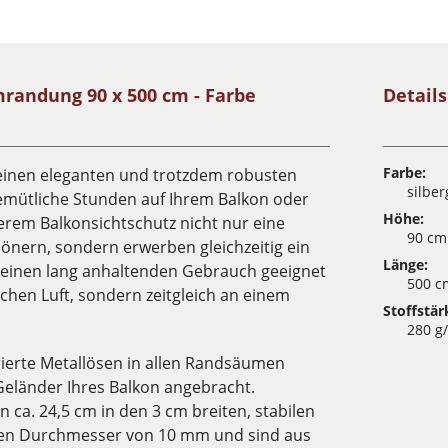
andung 90 x 500 cm - Farbe
Detail
Farbe:
 einen eleganten und trotzdem robusten
silbe
emütliche Stunden auf Ihrem Balkon oder
Höhe:
serem Balkonsichtschutz nicht nur eine
90 cm
önern, sondern erwerben gleichzeitig ein
Länge:
r einen lang anhaltenden Gebrauch geeignet
500 c
ischen Luft, sondern zeitgleich an einem
Stoffstär
280 g
ierte Metallösen in allen Randsäumen
eländer Ihres Balkon angebracht.
 ca. 24,5 cm in den 3 cm breiten, stabilen
nen Durchmesser von 10 mm und sind aus