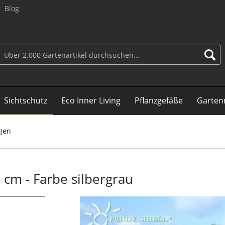
Blog
Sichtschutz
Eco Inner Living
Pflanzgefäße
Garten
gen
cm - Farbe silbergrau