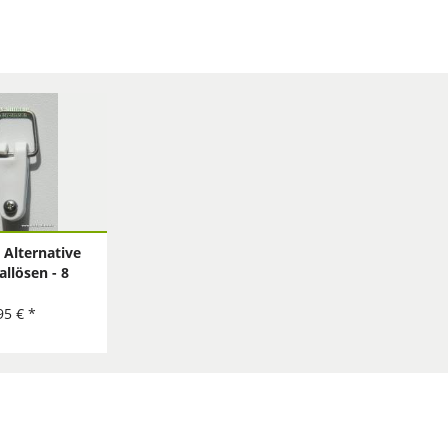
- Alternative
allösen - 8
tück
95 € *