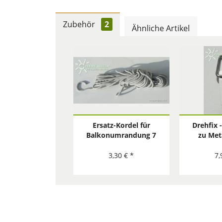
Zubehör
2
Ähnliche Artikel
Ersatz-Kordel für
Drehfix 
Balkonumrandung 7
zu Met
m
S
3,30 € *
7,