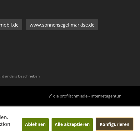
mobil.de
www.sonnensegel-markise.de
ht anders beschrieben
die profilschmiede - Internetagentur
den.
ktion
Ablehnen
Alle akzeptieren
Konfigurieren