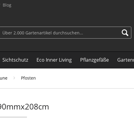
Blog
Sichtschutz
Eco Inner Living
Pflanzgefäße
Garten
äune
Pfosten
0x90mmx208cm