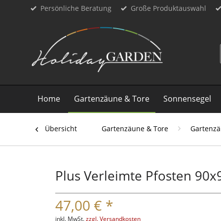
Persönliche Beratung
Große Produktauswahl
Home
Gartenzäune & Tore
Sonnensegel
Übersicht
Gartenzäune & Tore
Gartenz
Plus Verleimte Pfosten 9
47,00 € *
inkl. MwSt.
zzgl. Versandkosten