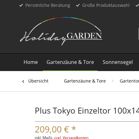
Persönliche Beratung
Große Produktauswahl
Home
Gartenzäune & Tore
Sonnensegel
Übersicht
Gartenzäune & Tore
Gartento
Plus Tokyo Einzeltor 100x1
209,00 € *
inkl. MwSt.
zzgl. Versandkosten