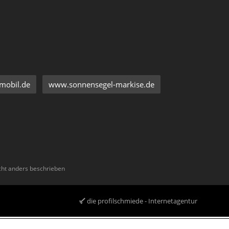
mobil.de
www.sonnensegel-markise.de
ht anders beschrieben
die profilschmiede - Internetagentur