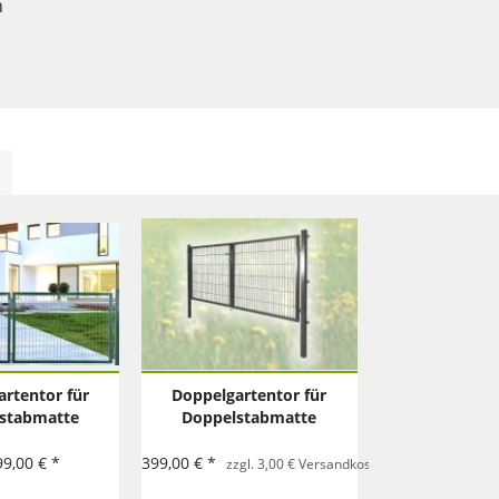
n
rtentor für
Doppelgartentor für
stabmatte
Doppelstabmatte
AL 6005) -
anthrazit (RAL 7016) -
flügelig
zweiflügelig
99,00 € *
399,00 € *
pro Bestellung
zzgl. 3,00 € Versandkostenzuschlag