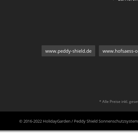
www.peddy-shield.de
www.hofsaess-on
* Alle Preise inkl. ges
© 2016-2022 HolidayGarden / Peddy Shield Sonnenschutzsyst