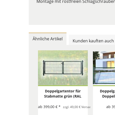
Montage mit rostfreien Schlagschraube
Ähnliche Artikel
Kunden kauften auch
Doppelgartentor für
Doppelga
Stabmatte grün (RAL
Doppel
6005) zweiflügelig
grün (R
zwei
ab 399,00 € *
ab 3
zzgl. 49,00 € Versand mit Spedition 