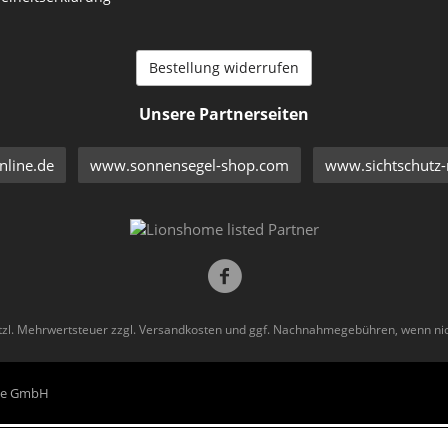
Bestellung widerrufen
Unsere Partnerseiten
line.de
www.sonnensegel-shop.com
www.sichtschutz-
etzl. Mehrwertsteuer zzgl.
Versandkosten
und ggf. Nachnahmegebühren, wenn nic
eme GmbH