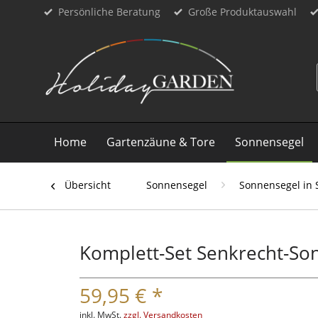
Persönliche Beratung
Große Produktauswahl
Home
Gartenzäune & Tore
Sonnensegel
Übersicht
Sonnensegel
Sonnensegel in 
Komplett-Set Senkrecht-Son
59,95 € *
inkl. MwSt.
zzgl. Versandkosten