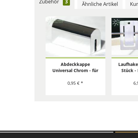
Zubehör
3
Ähnliche Artikel
Kun
Abdeckkappe
Laufhake
Universal Chrom - für
Stück -
alle Universal
Bausätze
0,95 € *
6,