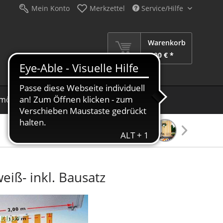
Mein Konto
Merkzettel
Service/Hilfe
Warenkorb
0,00 € *
möbel
Schirme
Dekoration
Sale %
iß- inkl. Bausatz