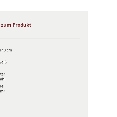
s zum Produkt
 140 cm
weiß
ter
tahl
ke:
/m²