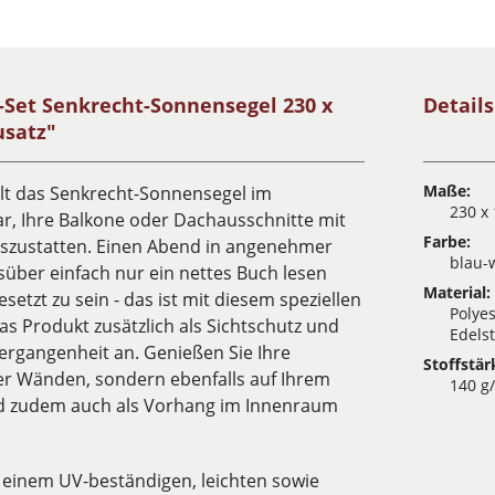
Set Senkrecht-Sonnensegel 230 x
Detail
usatz"
Maße:
llt das Senkrecht-Sonnensegel im
230 x
ar, Ihre Balkone oder Dachausschnitte mit
Farbe:
uszustatten. Einen Abend in angenehmer
blau-
über einfach nur ein nettes Buch lesen
Material:
tzt zu sein - das ist mit diesem speziellen
Polyes
s Produkt zusätzlich als Sichtschutz und
Edels
ergangenheit an. Genießen Sie Ihre
Stoffstär
ier Wänden, sondern ebenfalls auf Ihrem
140 g
nd zudem auch als Vorhang im Innenraum
einem UV-beständigen, leichten sowie