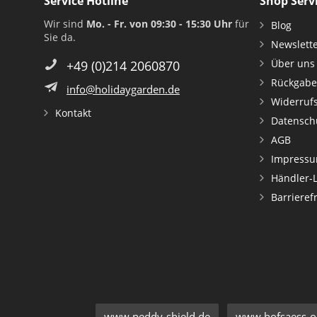
Service Hotline
Shop Serv
Wir sind
Mo. - Fr. von 09:30 - 15:30 Uhr
für
Blog
Sie da.
Newslett
Über uns
+49 (0)214 2060870
Rückgabe
info@holidaygarden.de
Widerruf
Kontakt
Datensch
AGB
Impress
Händler-
Barrieref
www.peddy-shield.de
www.hofsaess-on