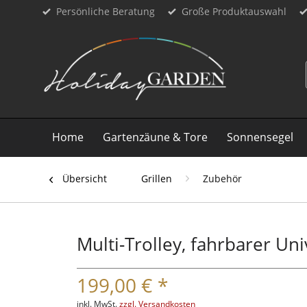
Persönliche Beratung
Große Produktauswahl
Home
Gartenzäune & Tore
Sonnensegel
Übersicht
Grillen
Zubehör
Multi-Trolley, fahrbarer Un
199,00 € *
inkl. MwSt.
zzgl. Versandkosten