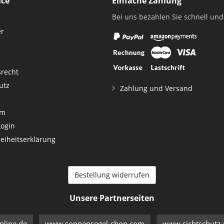
ice
Einfache Zahlung
Bei uns bezahlen Sie schnell und
er
srecht
utz
Zahlung und Versand
um
Login
reiheitserklärung
Bestellung widerrufen
Unsere Partnerseiten
line.de
www.sonnensegel-shop.com
www.sichtschutz-