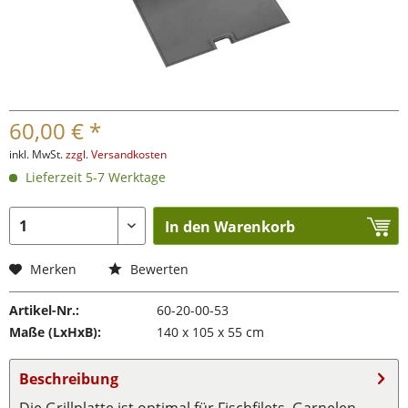
60,00 € *
inkl. MwSt.
zzgl. Versandkosten
Lieferzeit 5-7 Werktage
In den Warenkorb
Merken
Bewerten
Artikel-Nr.:
60-20-00-53
Maße (LxHxB):
140 x 105 x 55 cm
Beschreibung
Die Grillplatte ist optimal für Fischfilets, Garnelen,