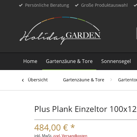
Persönliche Beratung
Große Produktauswahl
Home
Gartenzäune & Tore
Sonnensegel
Übersicht
Gartenzäune & Tore
Gartento
Plus Plank Einzeltor 100x12
484,00 € *
inkl. MwSt.
zzgl. Versandkosten