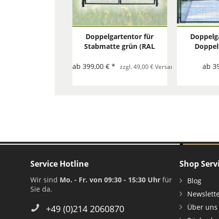
Doppelgartentor für
Doppelga
Stabmatte grün (RAL
Doppel
6005) zweiflügelig
grün (R
zwei
ab 399,00 € *
ab 3
zzgl. 49,00 € Versand mit Spedition 
Service Hotline
Shop Serv
Wir sind
Mo. - Fr. von 09:30 - 15:30 Uhr
für
Blog
Sie da.
Newslett
Über uns
+49 (0)214 2060870