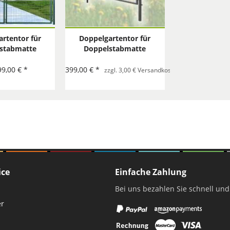
rtentor für
Doppelgartentor für
stabmatte
Doppelstabmatte
AL 6005) -
anthrazit (RAL 7016) -
flügelig
zweiflügelig
99,00 € *
399,00 € *
pro Bestellung
zzgl. 3,00 € Versandkostenzuschlag
ice
Einfache Zahlung
Bei uns bezahlen Sie schnell und
er