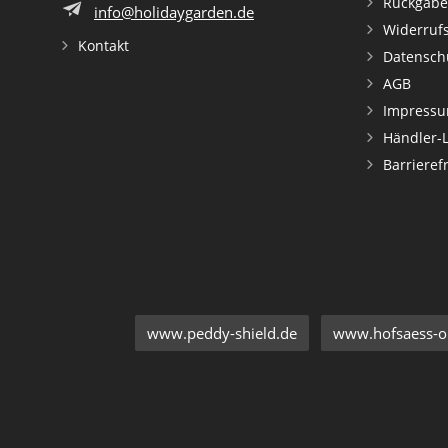
Rückgabe
info@holidaygarden.de
Widerruf
Kontakt
Datensch
AGB
Impress
Händler-
Barrieref
www.peddy-shield.de
www.hofsaess-on