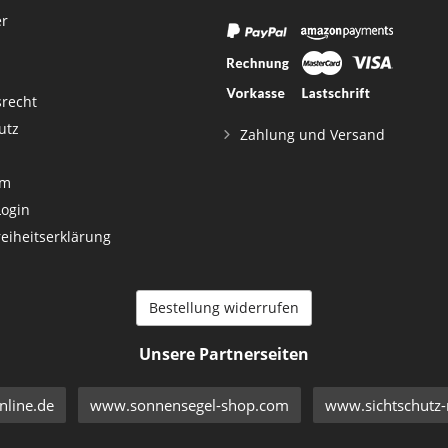
er
srecht
utz
Zahlung und Versand
um
Login
reiheitserklärung
Bestellung widerrufen
Unsere Partnerseiten
line.de
www.sonnensegel-shop.com
www.sichtschutz-