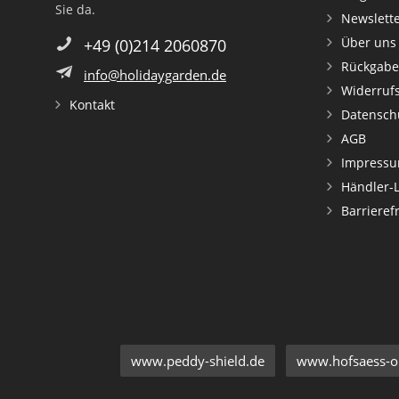
Sie da.
Newslett
Über uns
+49 (0)214 2060870
Rückgabe
info@holidaygarden.de
Widerruf
Kontakt
Datensch
AGB
Impress
Händler-
Barrieref
www.peddy-shield.de
www.hofsaess-on