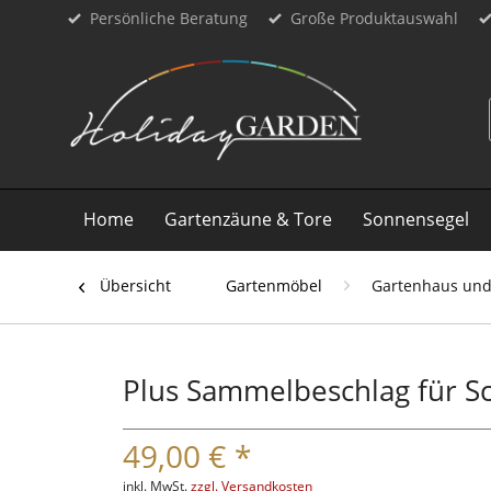
Persönliche Beratung
Große Produktauswahl
Home
Gartenzäune & Tore
Sonnensegel
Übersicht
Gartenmöbel
Gartenhaus und
Plus Sammelbeschlag für S
49,00 € *
inkl. MwSt.
zzgl. Versandkosten