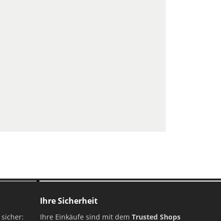
estellung
Ihre Sicherheit
 sicher:
Ihre Einkäufe sind mit dem
Trusted Shops