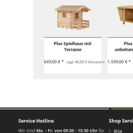
Plus Spielhaus mit
Plus
Terrasse
unbehand
Aussenm
225x291x
649,00 € *
1.599,00 € *
zzgl. 49,00 € Versand mit Spedition pro 
Service Hotline
Shop Serv
Wir sind
Mo. - Fr. von 09:30 - 15:30 Uhr
für
Blog