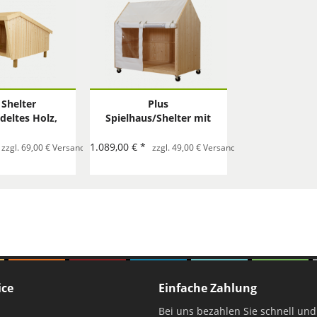
 Shelter
Plus
eltes Holz,
Spielhaus/Shelter mit
ass: BxLxH
Räder
170/107 cm.
1.089,00 € *
Bestellung
zzgl. 69,00 € Versand per Sperrgut pro Bestellung
zzgl. 49,00 € Versand mit Spedition pro B
ice
Einfache Zahlung
Bei uns bezahlen Sie schnell und