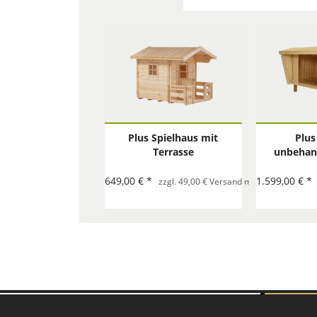
Plus Spielhaus mit
Plus
Terrasse
unbehand
Aussenm
225x291x
649,00 € *
1.599,00 € *
zzgl. 49,00 € Versand mit Spedition pro 