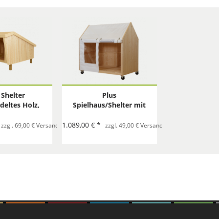
 Shelter
Plus
eltes Holz,
Spielhaus/Shelter mit
ass: BxLxH
Räder
170/107 cm.
1.089,00 € *
Bestellung
zzgl. 69,00 € Versand per Sperrgut pro Bestellung
zzgl. 49,00 € Versand mit Spedition pro B