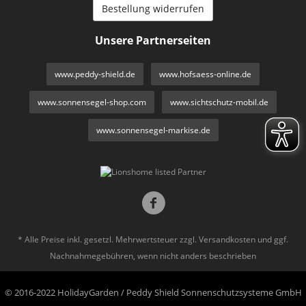
Bestellung widerrufen
Unsere Partnerseiten
www.peddy-shield.de
www.hofsaess-online.de
www.sonnensegel-shop.com
www.sichtschutz-mobil.de
www.sonnensegel-markise.de
* Alle Preise inkl. gesetzl. Mehrwertsteuer zzgl.
Versandkosten
und ggf.
Nachnahmegebühren, wenn nicht anders beschrieben
© 2016-2022 HolidayGarden / Peddy Shield Sonnenschutzsysteme GmbH