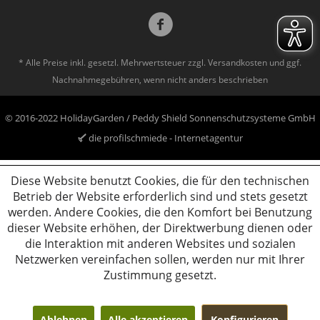
* Alle Preise inkl. gesetzl. Mehrwertsteuer zzgl.
Versandkosten
und ggf.
Nachnahmegebühren, wenn nicht anders beschrieben
© 2016-2022 HolidayGarden / Peddy Shield Sonnenschutzsysteme GmbH
die profilschmiede - Internetagentur
Diese Website benutzt Cookies, die für den technischen
Betrieb der Website erforderlich sind und stets gesetzt
werden. Andere Cookies, die den Komfort bei Benutzung
dieser Website erhöhen, der Direktwerbung dienen oder
die Interaktion mit anderen Websites und sozialen
Netzwerken vereinfachen sollen, werden nur mit Ihrer
Zustimmung gesetzt.
Ablehnen
Alle akzeptieren
Konfigurieren