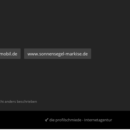
mobil.de
www.sonnensegel-markise.de
ht anders beschrieben
die profilschmiede - Internetagentur