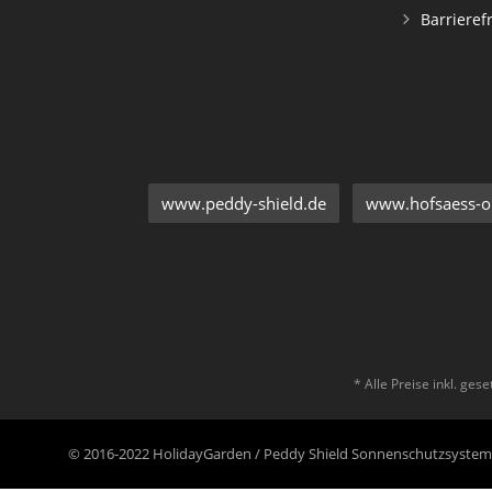
Barrieref
www.peddy-shield.de
www.hofsaess-on
* Alle Preise inkl. ges
© 2016-2022 HolidayGarden / Peddy Shield Sonnenschutzsyst