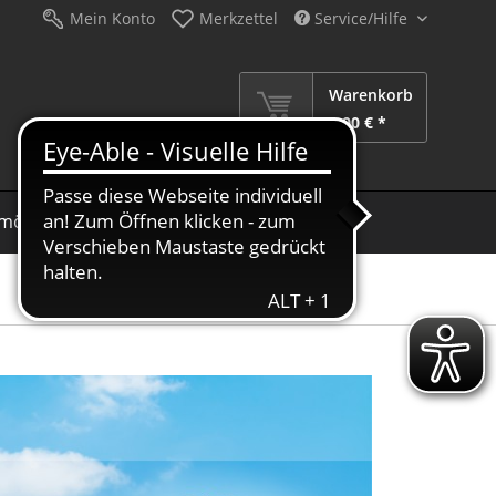
Mein Konto
Merkzettel
Service/Hilfe
Warenkorb
0,00 € *
möbel
Schirme
Dekoration
Sale %