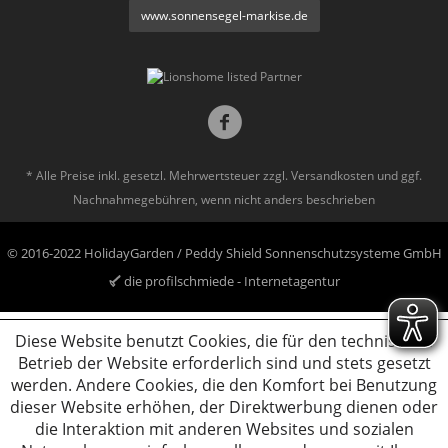
www.sonnensegel-markise.de
* Alle Preise inkl. gesetzl. Mehrwertsteuer zzgl.
Versandkosten
und ggf.
Nachnahmegebühren, wenn nicht anders beschrieben
© 2016-2022 HolidayGarden / Peddy Shield Sonnenschutzsysteme GmbH
die profilschmiede - Internetagentur
Diese Website benutzt Cookies, die für den technischen
Betrieb der Website erforderlich sind und stets gesetzt
werden. Andere Cookies, die den Komfort bei Benutzung
dieser Website erhöhen, der Direktwerbung dienen oder
die Interaktion mit anderen Websites und sozialen