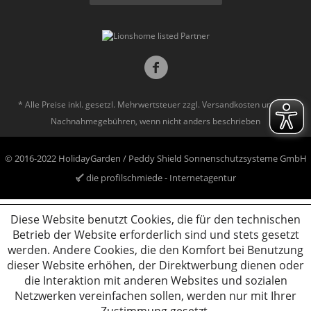
* Alle Preise inkl. gesetzl. Mehrwertsteuer zzgl.
Versandkosten
und ggf.
Nachnahmegebühren, wenn nicht anders beschrieben
© 2016-2022 HolidayGarden / Peddy Shield Sonnenschutzsysteme GmbH
die profilschmiede - Internetagentur
Diese Website benutzt Cookies, die für den technischen
Betrieb der Website erforderlich sind und stets gesetzt
werden. Andere Cookies, die den Komfort bei Benutzung
dieser Website erhöhen, der Direktwerbung dienen oder
die Interaktion mit anderen Websites und sozialen
Netzwerken vereinfachen sollen, werden nur mit Ihrer