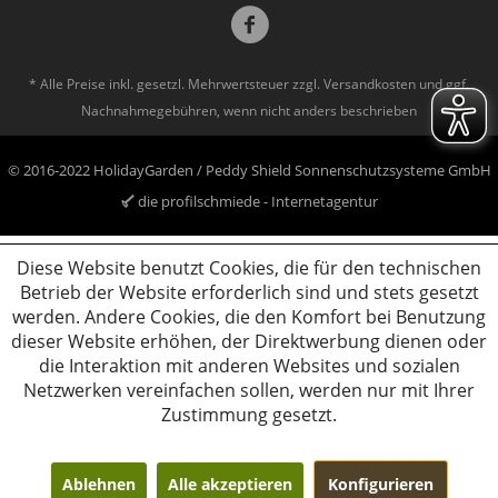
* Alle Preise inkl. gesetzl. Mehrwertsteuer zzgl.
Versandkosten
und ggf.
Nachnahmegebühren, wenn nicht anders beschrieben
© 2016-2022 HolidayGarden / Peddy Shield Sonnenschutzsysteme GmbH
die profilschmiede - Internetagentur
Diese Website benutzt Cookies, die für den technischen
Betrieb der Website erforderlich sind und stets gesetzt
werden. Andere Cookies, die den Komfort bei Benutzung
dieser Website erhöhen, der Direktwerbung dienen oder
die Interaktion mit anderen Websites und sozialen
Netzwerken vereinfachen sollen, werden nur mit Ihrer
Zustimmung gesetzt.
Ablehnen
Alle akzeptieren
Konfigurieren