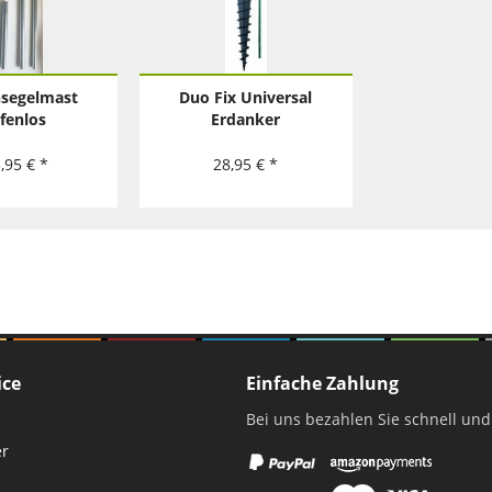
segelmast
Duo Fix Universal
fenlos
Erdanker
stellbar aus
änge ca. 250
,95 € *
28,95 € *
silber
ice
Einfache Zahlung
Bei uns bezahlen Sie schnell und
er