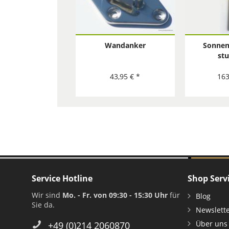
Wandanker
Sonnen
stu
höhenver
Stahl L
43,95 € *
163
cm 
Service Hotline
Shop Serv
Wir sind
Mo. - Fr. von 09:30 - 15:30 Uhr
für
Blog
Sie da.
Newslett
Über uns
+49 (0)214 2060870