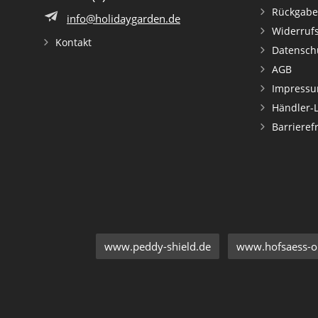
Rückgabe
info@holidaygarden.de
Widerruf
Kontakt
Datensch
AGB
Impress
Händler-
Barrieref
www.peddy-shield.de
www.hofsaess-on