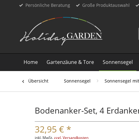
Persönliche Beratung
Große Produktauswahl
Home
Gartenzäune & Tore
Sonnensegel
Übersicht
Sonnensegel
Sonnensegel mi
Bodenanker-Set, 4 Erdanker
32,95 € *
inkl. MwSt.
zzgl. Versandkosten