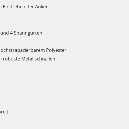
m Eindrehen der Anker.
 und 4 Spanngurten
hochstrapazierbarem Polyester
ch robuste Metallschnallen
g
reit